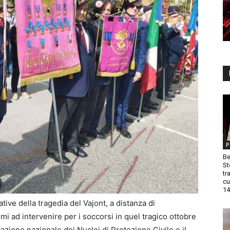
P
Be
St
tr
cu
14
ve della tragedia del Vajont, a distanza di
imi ad intervenire per i soccorsi in quel tragico ottobre
azione nazionale dei Nuclei di Protezione Civile e il