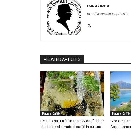
redazione
http://www.bellunopress.it
RELATED ARTICLES
Pausa Caffè
Pausa Caffè
Belluno saluta “L’Insolita Storia”: il bar
Giro del Lag
che ha trasformato il caffè in cultura
Appuntamen