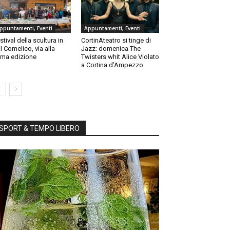
ppuntamenti, Eventi
Appuntamenti, Eventi
stival della scultura in
CortinAteatro si tinge di
l Comelico, via alla
Jazz: domenica The
ma edizione
Twisters whit Alice Violato
a Cortina d’Ampezzo
SPORT & TEMPO LIBERO