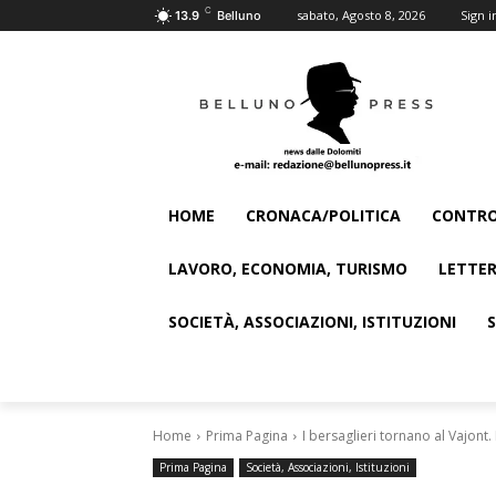
C
sabato, Agosto 8, 2026
Sign i
13.9
Belluno
HOME
CRONACA/POLITICA
CONTRO
LAVORO, ECONOMIA, TURISMO
LETTER
SOCIETÀ, ASSOCIAZIONI, ISTITUZIONI
Home
Prima Pagina
I bersaglieri tornano al Vajont. 
Prima Pagina
Società, Associazioni, Istituzioni