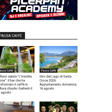
PAUSA CAFFÈ
ausa Caffè
Pausa Caffè
lluno saluta “L’Insolita
Giro del Lago di Santa
oria”: il bar che ha
Croce 2026.
asformato il caffè in
Appuntamento domenica
ltura chiude i battenti il
16 agosto
 agosto