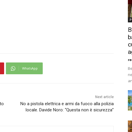
P
B
b
c
a
re
Be
WhatsApp
ne
an
Next article
to
No a pistola elettrica e armi da fuoco alla polizia
locale. Davide Noro: “Questa non è sicurezza”