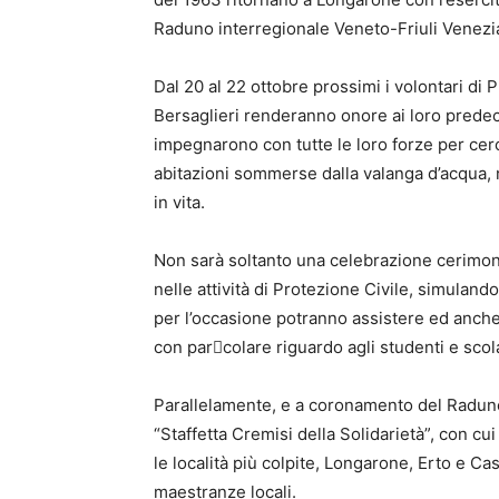
Raduno interregionale Veneto-Friuli Venezia
Dal 20 al 22 ottobre prossimi i volontari di
Bersaglieri renderanno onore ai loro predece
impegnarono con tutte le loro forze per cercar
abitazioni sommerse dalla valanga d’acqua, 
in vita.
Non sarà soltanto una celebrazione cerimon
nelle attività di Protezione Civile, simuland
per l’occasione potranno assistere ed anche 
con par􀆟colare riguardo agli studenti e scola
Parallelamente, e a coronamento del Raduno i
“Staffetta Cremisi della Solidarietà”, con cu
le località più colpite, Longarone, Erto e C
maestranze locali.