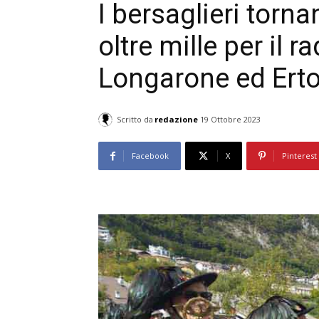
I bersaglieri torna
oltre mille per il 
Longarone ed Ert
Scritto da
redazione
19 Ottobre 2023
Facebook
X
Pinterest