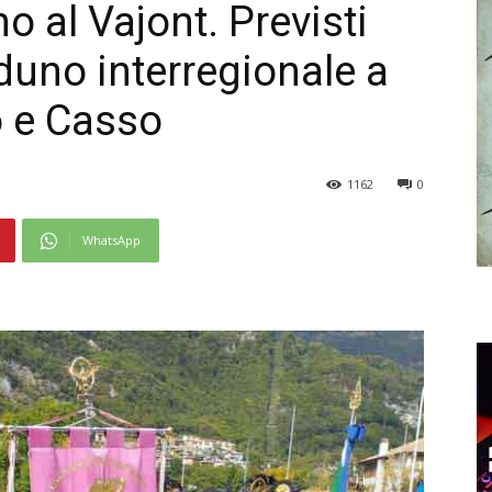
no al Vajont. Previsti
raduno interregionale a
o e Casso
1162
0
WhatsApp