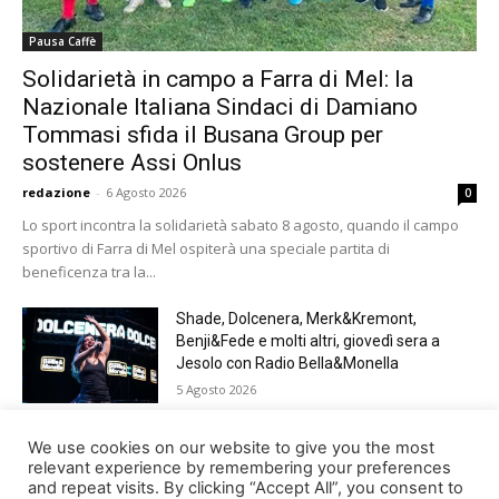
Pausa Caffè
Solidarietà in campo a Farra di Mel: la
Nazionale Italiana Sindaci di Damiano
Tommasi sfida il Busana Group per
sostenere Assi Onlus
redazione
-
6 Agosto 2026
0
Lo sport incontra la solidarietà sabato 8 agosto, quando il campo
sportivo di Farra di Mel ospiterà una speciale partita di
beneficenza tra la...
Shade, Dolcenera, Merk&Kremont,
Benji&Fede e molti altri, giovedì sera a
Jesolo con Radio Bella&Monella
5 Agosto 2026
Paracadutismo, sold out per il Trofeo Città
We use cookies on our website to give you the most
di Belluno
relevant experience by remembering your preferences
and repeat visits. By clicking “Accept All”, you consent to
4 Agosto 2026