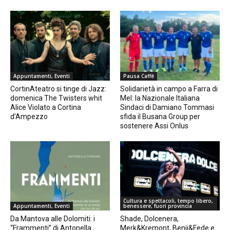
Appuntamenti, Eventi
Pausa Caffè
CortinAteatro si tinge di Jazz:
Solidarietà in campo a Farra di
domenica The Twisters whit
Mel: la Nazionale Italiana
Alice Violato a Cortina
Sindaci di Damiano Tommasi
d’Ampezzo
sfida il Busana Group per
sostenere Assi Onlus
Cultura e spettacoli, tempo libero,
Appuntamenti, Eventi
benessere, fuori provincia
Da Mantova alle Dolomiti: i
Shade, Dolcenera,
“Frammenti” di Antonella
Merk&Kremont, Benji&Fede e