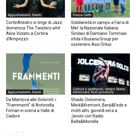
Appuntamenti, Eventi
Pausa Caffè
CortinAteatro si tinge di Jazz:
Solidarietà in campo a Farra di
domenica The Twisters whit
Mel: la Nazionale Italiana
Alice Violato a Cortina
Sindaci di Damiano Tommasi
d’Ampezzo
sfida il Busana Group per
sostenere Assi Onlus
Cultura e spettacoli, tempo libero,
Appuntamenti, Eventi
benessere, fuori provincia
Da Mantova alle Dolomiti: i
Shade, Dolcenera,
“Frammenti” di Antonella
Merk&Kremont, Benji&Fede e
Fornari in scena a Valle di
molti altri, giovedì sera a
Cadore
Jesolo con Radio
Bella&Monella