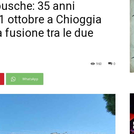
busche: 35 anni
1 ottobre a Chioggia
a fusione tra le due
960
0
WhatsApp