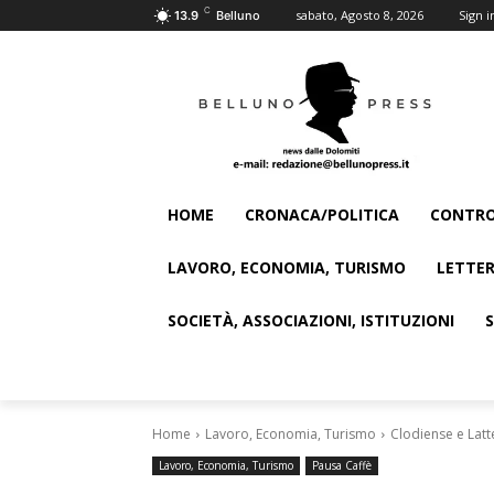
C
sabato, Agosto 8, 2026
Sign i
13.9
Belluno
HOME
CRONACA/POLITICA
CONTRO
LAVORO, ECONOMIA, TURISMO
LETTER
SOCIETÀ, ASSOCIAZIONI, ISTITUZIONI
Home
Lavoro, Economia, Turismo
Clodiense e Latt
Lavoro, Economia, Turismo
Pausa Caffè