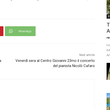
P
T
A
WhatsApp
re
Lu
tu
An
Next article
a
Venerdì sera al Centro Giovanni 23mo il concerto
del pianista Nicolò Cafaro