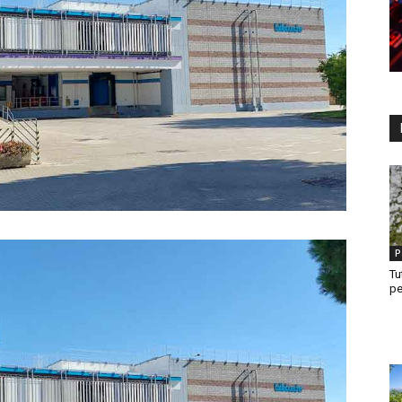
P
Tu
pe