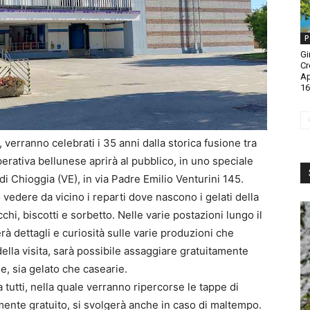
P
Gi
Cr
A
16
, verranno celebrati i 35 anni dalla storica fusione tra
erativa bellunese aprirà al pubblico, in uno speciale
di Chioggia (VE), in via Padre Emilio Venturini 145.
o vedere da vicino i reparti dove nascono i gelati della
hi, biscotti e sorbetto. Nelle varie postazioni lungo il
à dettagli e curiosità sulle varie produzioni che
ella visita, sarà possibile assaggiare gratuitamente
e, sia gelato che casearie.
 tutti, nella quale verranno ripercorse le tappe di
mente gratuito, si svolgerà anche in caso di maltempo.