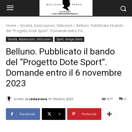
Home
Società, Associazioni, Istituzioni
Belluno. Pubblicato il bando
del “Progetto Dote Sport”. Domande entro il 6...
Società, Associazioni, Istituzioni
Sport, tempo libero
Belluno. Pubblicato il bando
del “Progetto Dote Sport”.
Domande entro il 6 novembre
2023
Scritto da
redazione
19 Ottobre 2023
877
0
Facebook
X
Pinterest