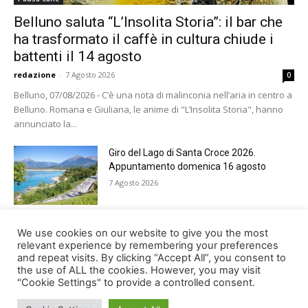
Belluno saluta “L’Insolita Storia”: il bar che
ha trasformato il caffè in cultura chiude i
battenti il 14 agosto
redazione
-
7 Agosto 2026
0
Belluno, 07/08/2026 - C’è una nota di malinconia nell’aria in centro a
Belluno. Romana e Giuliana, le anime di "L’Insolita Storia", hanno
annunciato la...
Giro del Lago di Santa Croce 2026.
Appuntamento domenica 16 agosto
7 Agosto 2026
Belluno rende omaggio ai cugini
We use cookies on our website to give you the most
Alessandro e Andrea Bristot
relevant experience by remembering your preferences
and repeat visits. By clicking “Accept All”, you consent to
6 Agosto 2026
the use of ALL the cookies. However, you may visit
"Cookie Settings" to provide a controlled consent.