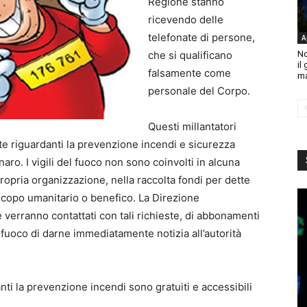
Regione stanno
ricevendo delle
telefonate di persone,
A
che si qualificano
No
il
falsamente come
ma
personale del Corpo.
Questi millantatori
te riguardanti la prevenzione incendi e sicurezza
ro. I vigili del fuoco non sono coinvolti in alcuna
ropria organizzazione, nella raccolta fondi per dette
a scopo umanitario o benefico. La Direzione
 verranno contattati con tali richieste, di abbonamenti
l fuoco di darne immediatamente notizia all’autorità
anti la prevenzione incendi sono gratuiti e accessibili