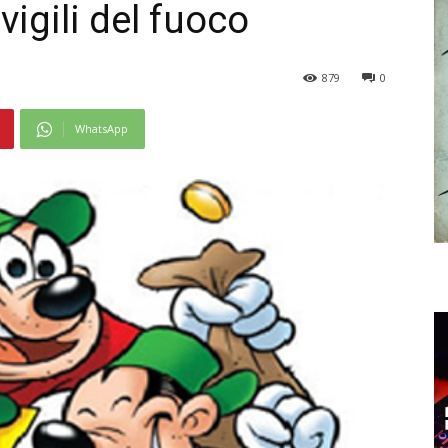
vigili del fuoco
879
0
WhatsApp