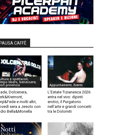
PAUSA CAFFÈ
ultura e spettacoli,
empo libero, benessere,
uori provincia
Appuntamenti, Eventi
ade, Dolcenera,
L’Estate Tizianesca 2026
rk&Kremont,
entra nel vivo: dipinti
nji&Fede e molti altri,
erotici, il Purgatorio
ovedì sera a Jesolo con
nell’arte e grandi concerti
dio Bella&Monella
tra le Dolomiti