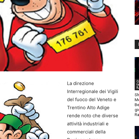
C
La direzione
t
f
Interregionale dei Vigili
Sh
del fuoco del Veneto e
Me
Be
Trentino Alto Adige
gi
Ra
rende noto che diverse
attività industriali e
commerciali della