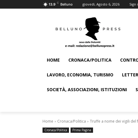
C
giovedì, Agosto 6, 2026
Sign i
13.9
Belluno
HOME
CRONACA/POLITICA
CONTRO
LAVORO, ECONOMIA, TURISMO
LETTER
SOCIETÀ, ASSOCIAZIONI, ISTITUZIONI
Home
Cronaca/Politica
Truffe a nome dei vigili del
Cronaca/Politica
Prima Pagina