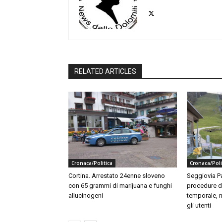
RELATED ARTICLES
Cronaca/Politica
Cronaca/Poli
Cortina. Arrestato 24enne sloveno
Seggiovia Pa
con 65 grammi di marijuana e funghi
procedure di
allucinogeni
temporale, 
gli utenti