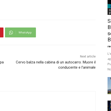
C
p
S
B
WhatsApp
s
B
re
L'
Next article
ap
apa
Cervo balza nella cabina di un autocarro. Muore il
Pi
conducente e l’animale
No