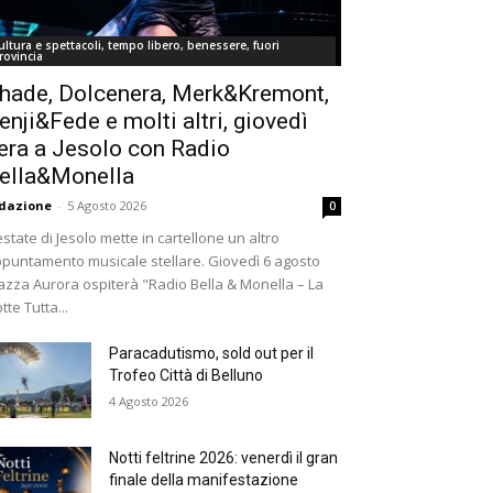
ultura e spettacoli, tempo libero, benessere, fuori
rovincia
hade, Dolcenera, Merk&Kremont,
enji&Fede e molti altri, giovedì
era a Jesolo con Radio
ella&Monella
dazione
-
5 Agosto 2026
0
estate di Jesolo mette in cartellone un altro
puntamento musicale stellare. Giovedì 6 agosto
azza Aurora ospiterà "Radio Bella & Monella – La
tte Tutta...
Paracadutismo, sold out per il
Trofeo Città di Belluno
4 Agosto 2026
Notti feltrine 2026: venerdì il gran
finale della manifestazione