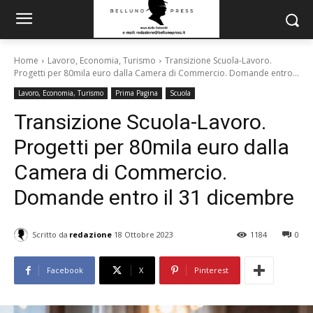
Home
Lavoro, Economia, Turismo
Transizione Scuola-Lavoro.
Progetti per 80mila euro dalla Camera di Commercio. Domande entro...
Lavoro, Economia, Turismo
Prima Pagina
Scuola
Transizione Scuola-Lavoro.
Progetti per 80mila euro dalla
Camera di Commercio.
Domande entro il 31 dicembre
Scritto da
redazione
18 Ottobre 2023
1184
0
Facebook
X
Pinterest