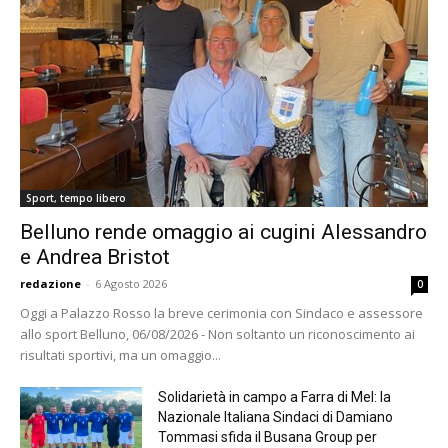
Sport, tempo libero
Belluno rende omaggio ai cugini Alessandro
e Andrea Bristot
redazione
-
6 Agosto 2026
0
Oggi a Palazzo Rosso la breve cerimonia con Sindaco e assessore
allo sport Belluno, 06/08/2026 - Non soltanto un riconoscimento ai
risultati sportivi, ma un omaggio...
Solidarietà in campo a Farra di Mel: la
Nazionale Italiana Sindaci di Damiano
Tommasi sfida il Busana Group per