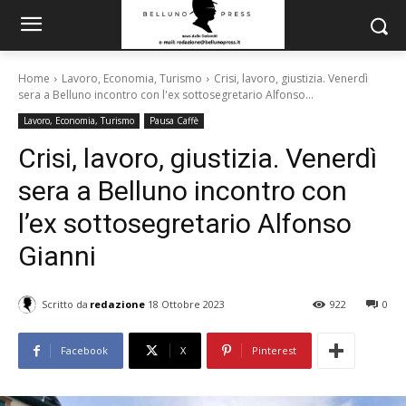
Home
Lavoro, Economia, Turismo
Crisi, lavoro, giustizia. Venerdì
sera a Belluno incontro con l'ex sottosegretario Alfonso...
Lavoro, Economia, Turismo
Pausa Caffè
Crisi, lavoro, giustizia. Venerdì
sera a Belluno incontro con
l’ex sottosegretario Alfonso
Gianni
Scritto da
redazione
18 Ottobre 2023
922
0
Facebook
X
Pinterest