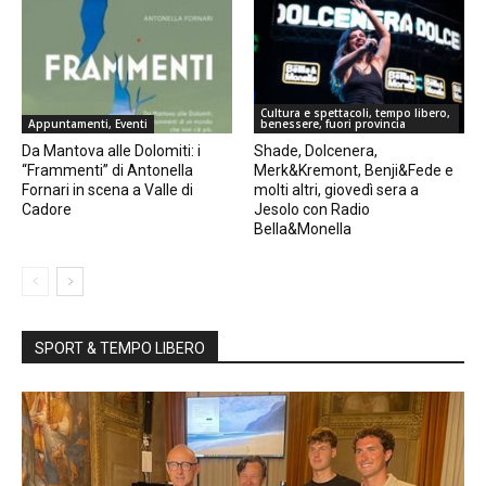
Cultura e spettacoli, tempo libero,
Appuntamenti, Eventi
benessere, fuori provincia
Da Mantova alle Dolomiti: i
Shade, Dolcenera,
“Frammenti” di Antonella
Merk&Kremont, Benji&Fede e
Fornari in scena a Valle di
molti altri, giovedì sera a
Cadore
Jesolo con Radio
Bella&Monella
SPORT & TEMPO LIBERO