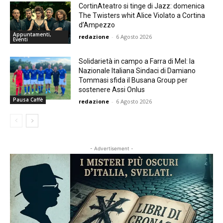
CortinAteatro si tinge di Jazz: domenica
The Twisters whit Alice Violato a Cortina
d’Ampezzo
Appuntamenti,
redazione
-
6 Agosto 2026
Eventi
Solidarietà in campo a Farra di Mel: la
Nazionale Italiana Sindaci di Damiano
Tommasi sfida il Busana Group per
sostenere Assi Onlus
Pausa Caffè
redazione
-
6 Agosto 2026
- Advertisement -