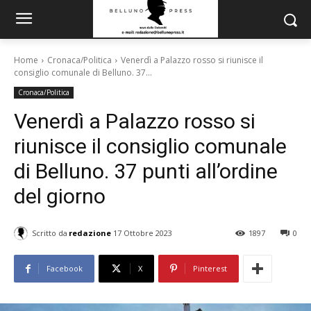
Home
Cronaca/Politica
Venerdì a Palazzo rosso si riunisce il
consiglio comunale di Belluno. 37...
Cronaca/Politica
Venerdì a Palazzo rosso si
riunisce il consiglio comunale
di Belluno. 37 punti all’ordine
del giorno
Scritto da
redazione
17 Ottobre 2023
1897
0
Facebook
X
Pinterest