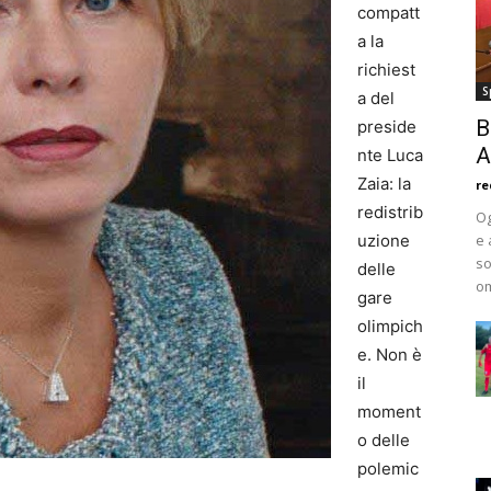
compatt
a la
richiest
S
a del
B
preside
A
nte Luca
Zaia: la
re
redistrib
Og
uzione
e 
so
delle
om
gare
olimpich
e. Non è
il
moment
o delle
polemic