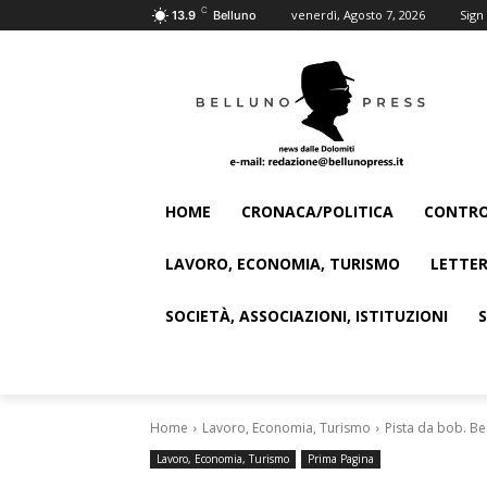
C
venerdì, Agosto 7, 2026
Sign 
13.9
Belluno
HOME
CRONACA/POLITICA
CONTRO
LAVORO, ECONOMIA, TURISMO
LETTER
SOCIETÀ, ASSOCIAZIONI, ISTITUZIONI
Home
Lavoro, Economia, Turismo
Pista da bob. Ber
Lavoro, Economia, Turismo
Prima Pagina