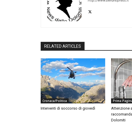
http://www.bellunopress.it
RELATED ARTICLES
Cronaca/Politica
Prima Pagin
Interventi di soccorso di giovedì
Attenzione a
raccomandaz
Dolomiti