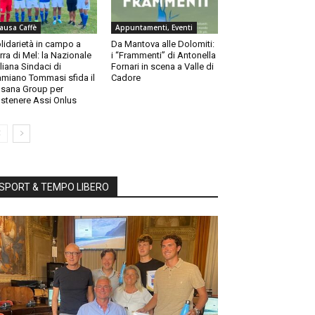
ausa Caffè
Appuntamenti, Eventi
lidarietà in campo a
Da Mantova alle Dolomiti:
rra di Mel: la Nazionale
i “Frammenti” di Antonella
aliana Sindaci di
Fornari in scena a Valle di
miano Tommasi sfida il
Cadore
sana Group per
stenere Assi Onlus
SPORT & TEMPO LIBERO