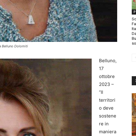
P
So
Fa
It
Da
Bu
so
a Belluno Dolomiti
Belluno,
17
ottobre
2023 –
“Il
territori
o deve
sostene
re in
maniera