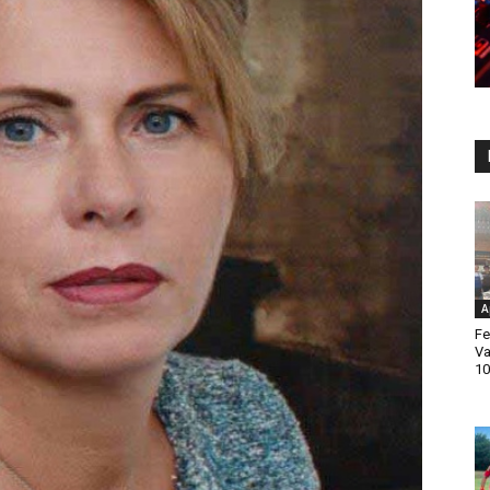
A
Fe
Va
10