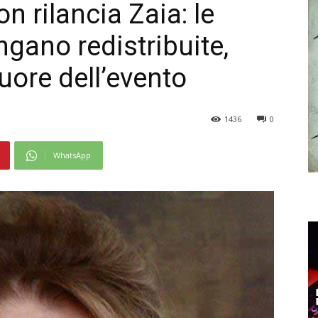
n rilancia Zaia: le
gano redistribuite,
uore dell’evento
1436
0
WhatsApp