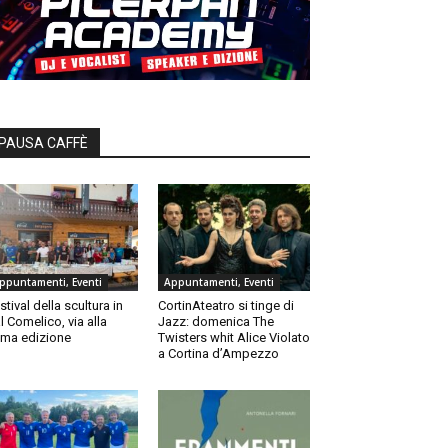
PAUSA CAFFÈ
ppuntamenti, Eventi
Appuntamenti, Eventi
stival della scultura in
CortinAteatro si tinge di
l Comelico, via alla
Jazz: domenica The
ma edizione
Twisters whit Alice Violato
a Cortina d’Ampezzo