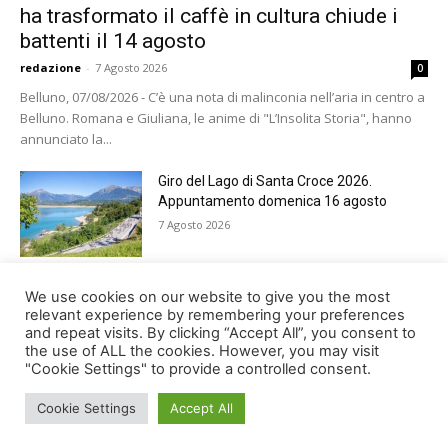
ha trasformato il caffè in cultura chiude i
battenti il 14 agosto
redazione
-
7 Agosto 2026
0
Belluno, 07/08/2026 - C’è una nota di malinconia nell’aria in centro a
Belluno. Romana e Giuliana, le anime di "L’Insolita Storia", hanno
annunciato la...
Giro del Lago di Santa Croce 2026.
Appuntamento domenica 16 agosto
7 Agosto 2026
Belluno rende omaggio ai cugini
We use cookies on our website to give you the most
Alessandro e Andrea Bristot
relevant experience by remembering your preferences
and repeat visits. By clicking “Accept All”, you consent to
6 Agosto 2026
the use of ALL the cookies. However, you may visit
"Cookie Settings" to provide a controlled consent.
Cookie Settings
Accept All
© Newspaper WordPress Theme by TagDiv