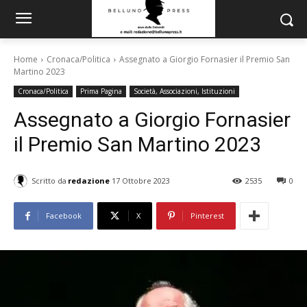
Home
Cronaca/Politica
Assegnato a Giorgio Fornasier il Premio San
Martino 2023
Cronaca/Politica
Prima Pagina
Società, Associazioni, Istituzioni
Assegnato a Giorgio Fornasier
il Premio San Martino 2023
Scritto da
redazione
17 Ottobre 2023
2535
0
Facebook
X
Pinterest