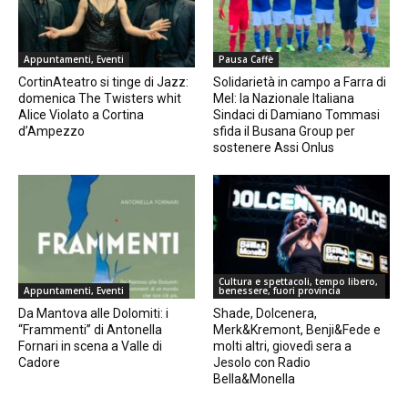
Appuntamenti, Eventi
Pausa Caffè
CortinAteatro si tinge di Jazz:
Solidarietà in campo a Farra di
domenica The Twisters whit
Mel: la Nazionale Italiana
Alice Violato a Cortina
Sindaci di Damiano Tommasi
d’Ampezzo
sfida il Busana Group per
sostenere Assi Onlus
Cultura e spettacoli, tempo libero,
Appuntamenti, Eventi
benessere, fuori provincia
Da Mantova alle Dolomiti: i
Shade, Dolcenera,
“Frammenti” di Antonella
Merk&Kremont, Benji&Fede e
Fornari in scena a Valle di
molti altri, giovedì sera a
Cadore
Jesolo con Radio
Bella&Monella