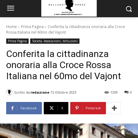
Home
Prima Pagina
Conferita la cittadinanza onoraria alla Croce
Rossa Italiana nel 60mo del Vajont
Prima Pagina
Società, Associazioni, Istituzioni
Conferita la cittadinanza
onoraria alla Croce Rossa
Italiana nel 60mo del Vajont
Scritto da
redazione
15 Ottobre 2023
1339
0
Facebook
X
Pinterest