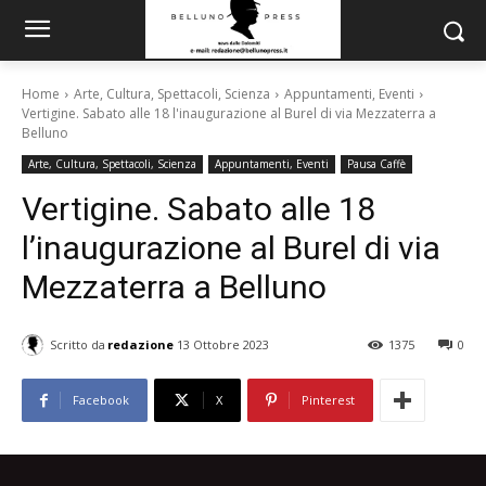
Home
Arte, Cultura, Spettacoli, Scienza
Appuntamenti, Eventi
Vertigine. Sabato alle 18 l'inaugurazione al Burel di via Mezzaterra a
Belluno
Arte, Cultura, Spettacoli, Scienza
Appuntamenti, Eventi
Pausa Caffè
Vertigine. Sabato alle 18
l’inaugurazione al Burel di via
Mezzaterra a Belluno
Scritto da
redazione
13 Ottobre 2023
1375
0
Facebook
X
Pinterest