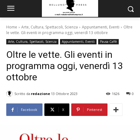
Home
Arte, Cultura, Spettacoli, Scienza
Appuntamenti, Eventi
Oltre
le vette. Gli eventi in programma oggi, venerdì 13 ottobre
Arte, Cultura, Spettacoli, Scienza
Appuntamenti, Eventi
Pausa Caffè
Oltre le vette. Gli eventi in
programma oggi, venerdì 13
ottobre
Scritto da
redazione
13 Ottobre 2023
1626
0
Facebook
X
Pinterest