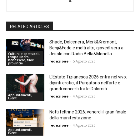
RELATED ARTICLES
Shade, Dolcenera, Merk&Kremont,
Benji&Fede e molti altri, giovedì sera a
Jesolo con Radio Bella&Monella
Cultura e spettacoli,
tempo libero,
benessere, fuori
redazione
-
5 Agosto 2026
provincia
L’Estate Tizianesca 2026 entra nel vivo:
dipinti erotici, il Purgatorio nell’arte e
grandi concerti tra le Dolomiti
Appuntamenti,
redazione
-
4 Agosto 2026
Eventi
Notti feltrine 2026: venerdì il gran finale
della manifestazione
redazione
-
4 Agosto 2026
Appuntamenti,
Eventi