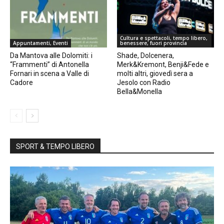
Cultura e spettacoli, tempo libero,
Appuntamenti, Eventi
benessere, fuori provincia
Da Mantova alle Dolomiti: i
Shade, Dolcenera,
“Frammenti” di Antonella
Merk&Kremont, Benji&Fede e
Fornari in scena a Valle di
molti altri, giovedì sera a
Cadore
Jesolo con Radio
Bella&Monella
SPORT & TEMPO LIBERO