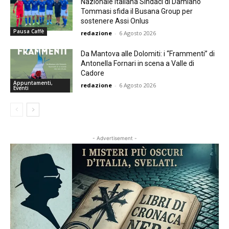
Nazionale Italiana Sindaci di Damiano
Tommasi sfida il Busana Group per
sostenere Assi Onlus
Pausa Caffè
redazione
-
6 Agosto 2026
Da Mantova alle Dolomiti: i “Frammenti” di
Antonella Fornari in scena a Valle di
Cadore
Appuntamenti,
redazione
-
6 Agosto 2026
Eventi
- Advertisement -