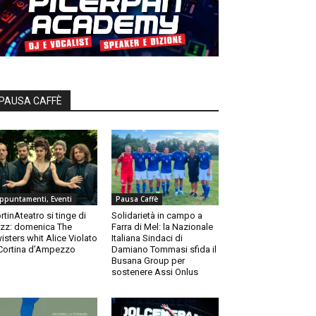
PAUSA CAFFÈ
ppuntamenti, Eventi
Pausa Caffè
rtinAteatro si tinge di
Solidarietà in campo a
zz: domenica The
Farra di Mel: la Nazionale
isters whit Alice Violato
Italiana Sindaci di
Cortina d’Ampezzo
Damiano Tommasi sfida il
Busana Group per
sostenere Assi Onlus