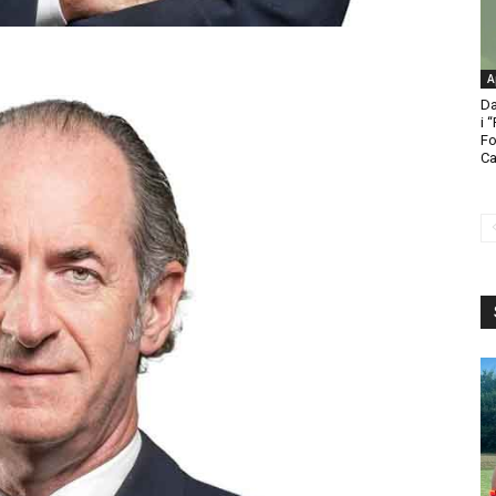
A
Da
i 
Fo
Ca