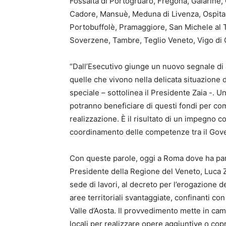
Fossalta di Portogruaro, Fregona, Gaiarine
Cadore, Mansuè, Meduna di Livenza, Ospital
Portobuffolè, Pramaggiore, San Michele al 
Soverzene, Tambre, Teglio Veneto, Vigo di
“Dall’Esecutivo giunge un nuovo segnale di at
quelle che vivono nella delicata situazione 
speciale – sottolinea il Presidente Zaia -.
potranno beneficiare di questi fondi per com
realizzazione. È il risultato di un impegno
coordinamento delle competenze tra il Governo
Con queste parole, oggi a Roma dove ha part
Presidente della Regione del Veneto, Luca Z
sede di lavori, al decreto per l’erogazione d
aree territoriali svantaggiate, confinanti con
Valle d’Aosta. Il provvedimento mette in cam
locali per realizzare opere aggiuntive o cop