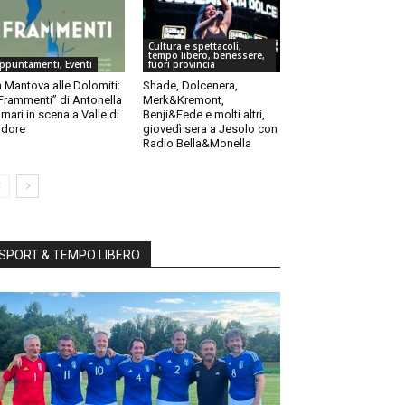
Cultura e spettacoli,
tempo libero, benessere,
ppuntamenti, Eventi
fuori provincia
 Mantova alle Dolomiti:
Shade, Dolcenera,
“Frammenti” di Antonella
Merk&Kremont,
rnari in scena a Valle di
Benji&Fede e molti altri,
dore
giovedì sera a Jesolo con
Radio Bella&Monella
SPORT & TEMPO LIBERO