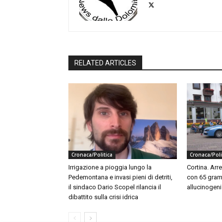
RELATED ARTICLES
Cronaca/Politica
Cronaca/Poli
Irrigazione a pioggia lungo la
Cortina. Arr
Pedemontana e invasi pieni di detriti,
con 65 gram
il sindaco Dario Scopel rilancia il
allucinogeni
dibattito sulla crisi idrica