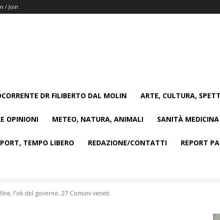
n / Join
CORRENTE DR FILIBERTO DAL MOLIN
ARTE, CULTURA, SPETT
E OPINIONI
METEO, NATURA, ANIMALI
SANITÀ MEDICINA
SPORT, TEMPO LIBERO
REDAZIONE/CONTATTI
REPORT PAG
fine, l'ok del governo. 27 Comuni veneti