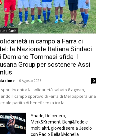
ausa Caffè
olidarietà in campo a Farra di
el: la Nazionale Italiana Sindaci
i Damiano Tommasi sfida il
usana Group per sostenere Assi
nlus
dazione
-
6 Agosto 2026
0
 sport incontra la solidarietà sabato 8 agosto,
ando il campo sportivo di Farra di Mel ospiterà una
eciale partita di beneficenza tra la...
Shade, Dolcenera,
Merk&Kremont, Benji&Fede e
molti altri, giovedì sera a Jesolo
con Radio Bella&Monella