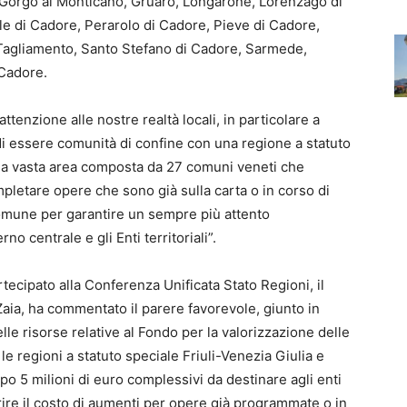
, Gorgo al Monticano, Gruaro, Longarone, Lorenzago di
e di Cadore, Perarolo di Cadore, Pieve di Cadore,
Tagliamento, Santo Stefano di Cadore, Sarmede,
 Cadore.
tenzione alle nostre realtà locali, in particolare a
di essere comunità di confine con una regione a statuto
 Una vasta area composta da 27 comuni veneti che
pletare opere che sono già sulla carta o in corso di
 comune per garantire un sempre più attento
 centrale e gli Enti territoriali”.
ecipato alla Conferenza Unificata Stato Regioni, il
aia, ha commentato il parere favorevole, giunto in
elle risorse relative al Fondo per la valorizzazione delle
 le regioni a statuto speciale Friuli-Venezia Giulia e
po 5 milioni di euro complessivi da destinare agli enti
rire il costo di aumenti per opere già programmate o in