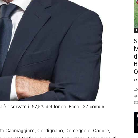
P
S
M
d
B
O
re
Lo
qu
sp
ia è riservato il 57,5% del fondo. Ecco i 27 comuni
into Caomaggiore, Cordignano, Domegge di Cadore,