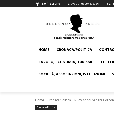
C
giovedì, Agosto 6, 2026
Sign i
13.9
Belluno
HOME
CRONACA/POLITICA
CONTRO
LAVORO, ECONOMIA, TURISMO
LETTER
SOCIETÀ, ASSOCIAZIONI, ISTITUZIONI
Home
Cronaca/Politica
Nuovi fondi per aree di con
Cronaca/Politica