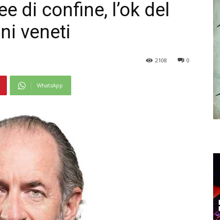
e di confine, l’ok del
i veneti
2108
0
WhatsApp