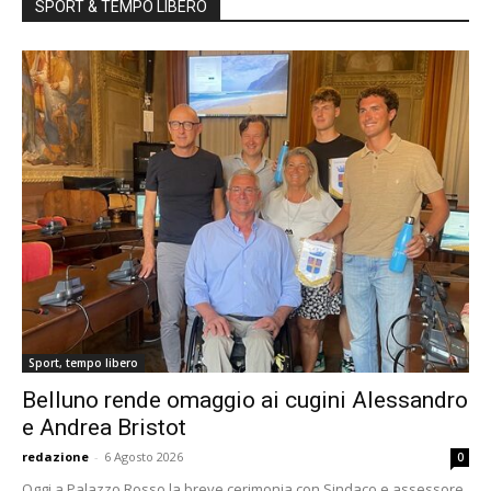
SPORT & TEMPO LIBERO
Sport, tempo libero
Belluno rende omaggio ai cugini Alessandro
e Andrea Bristot
redazione
-
6 Agosto 2026
0
Oggi a Palazzo Rosso la breve cerimonia con Sindaco e assessore