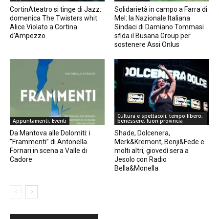
CortinAteatro si tinge di Jazz:
Solidarietà in campo a Farra di
domenica The Twisters whit
Mel: la Nazionale Italiana
Alice Violato a Cortina
Sindaci di Damiano Tommasi
d’Ampezzo
sfida il Busana Group per
sostenere Assi Onlus
Cultura e spettacoli, tempo libero,
Appuntamenti, Eventi
benessere, fuori provincia
Da Mantova alle Dolomiti: i
Shade, Dolcenera,
“Frammenti” di Antonella
Merk&Kremont, Benji&Fede e
Fornari in scena a Valle di
molti altri, giovedì sera a
Cadore
Jesolo con Radio
Bella&Monella