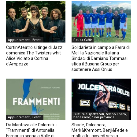
Appuntamenti, Eventi
Pausa Caffè
CortinAteatro si tinge di Jazz:
Solidarietà in campo a Farra di
domenica The Twisters whit
Mel: la Nazionale Italiana
Alice Violato a Cortina
Sindaci di Damiano Tommasi
d’Ampezzo
sfida il Busana Group per
sostenere Assi Onlus
Cultura e spettacoli, tempo libero,
Appuntamenti, Eventi
benessere, fuori provincia
Da Mantova alle Dolomiti: i
Shade, Dolcenera,
“Frammenti” di Antonella
Merk&Kremont, Benji&Fede e
Fornari in scena a Valle di
molti altri, giovedì sera a