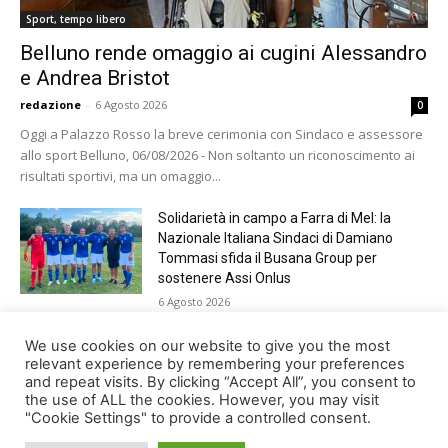
Sport, tempo libero
Belluno rende omaggio ai cugini Alessandro
e Andrea Bristot
redazione
-
6 Agosto 2026
0
Oggi a Palazzo Rosso la breve cerimonia con Sindaco e assessore
allo sport Belluno, 06/08/2026 - Non soltanto un riconoscimento ai
risultati sportivi, ma un omaggio...
Solidarietà in campo a Farra di Mel: la
Nazionale Italiana Sindaci di Damiano
Tommasi sfida il Busana Group per
sostenere Assi Onlus
6 Agosto 2026
Shade, Dolcenera, Merk&Kremont,
We use cookies on our website to give you the most
Benji&Fede e molti altri, giovedì sera a
relevant experience by remembering your preferences
and repeat visits. By clicking “Accept All”, you consent to
Jesolo con Radio Bella&Monella
the use of ALL the cookies. However, you may visit
5 Agosto 2026
"Cookie Settings" to provide a controlled consent.