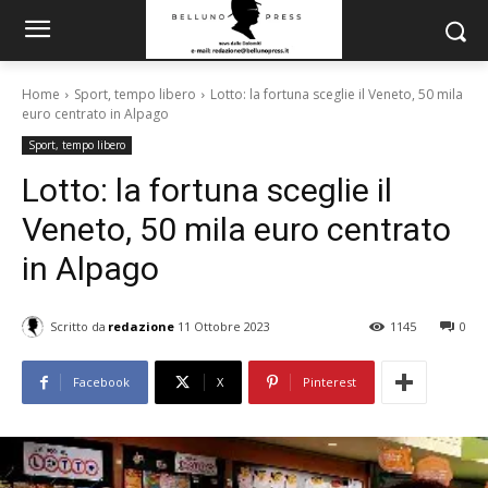
Home
Sport, tempo libero
Lotto: la fortuna sceglie il Veneto, 50 mila
euro centrato in Alpago
Sport, tempo libero
Lotto: la fortuna sceglie il
Veneto, 50 mila euro centrato
in Alpago
Scritto da
redazione
11 Ottobre 2023
1145
0
Facebook
X
Pinterest