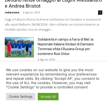
Belluno rende omaggio ai cugini Alessandro
e Andrea Bristot
redazione
-
6 Agosto 2026
0
Oggi a Palazzo Rosso la breve cerimonia con Sindaco e assessore
allo sport Belluno, 06/08/2026 - Non soltanto un riconoscimento ai
risultati sportivi, ma un omaggio...
Solidarietà in campo a Farra di Mel: la
Nazionale Italiana Sindaci di Damiano
Tommasi sfida il Busana Group per
sostenere Assi Onlus
6 Agosto 2026
Shade, Dolcenera, Merk&Kremont,
We use cookies on our website to give you the most
Benji&Fede e molti altri, giovedì sera a
relevant experience by remembering your preferences
and repeat visits. By clicking “Accept All”, you consent to
Jesolo con Radio Bella&Monella
the use of ALL the cookies. However, you may visit
5 Agosto 2026
"Cookie Settings" to provide a controlled consent.
Cookie Settings
Accept All
© Newspaper WordPress Theme by TagDiv