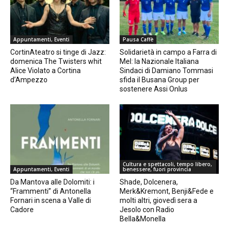
Appuntamenti, Eventi
Pausa Caffè
CortinAteatro si tinge di Jazz:
Solidarietà in campo a Farra di
domenica The Twisters whit
Mel: la Nazionale Italiana
Alice Violato a Cortina
Sindaci di Damiano Tommasi
d’Ampezzo
sfida il Busana Group per
sostenere Assi Onlus
Cultura e spettacoli, tempo libero,
Appuntamenti, Eventi
benessere, fuori provincia
Da Mantova alle Dolomiti: i
Shade, Dolcenera,
“Frammenti” di Antonella
Merk&Kremont, Benji&Fede e
Fornari in scena a Valle di
molti altri, giovedì sera a
Cadore
Jesolo con Radio
Bella&Monella