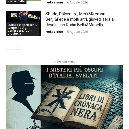
Pausa Caffè
redazione
-
6 Agosto 2026
Shade, Dolcenera, Merk&Kremont,
Benji&Fede e molti altri, giovedì sera a
Jesolo con Radio Bella&Monella
Cultura e spettacoli,
tempo libero,
benessere, fuori
redazione
-
5 Agosto 2026
provincia
- Advertisement -