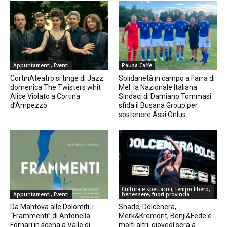
Appuntamenti, Eventi
Pausa Caffè
CortinAteatro si tinge di Jazz:
Solidarietà in campo a Farra di
domenica The Twisters whit
Mel: la Nazionale Italiana
Alice Violato a Cortina
Sindaci di Damiano Tommasi
d’Ampezzo
sfida il Busana Group per
sostenere Assi Onlus
Cultura e spettacoli, tempo libero,
Appuntamenti, Eventi
benessere, fuori provincia
Da Mantova alle Dolomiti: i
Shade, Dolcenera,
“Frammenti” di Antonella
Merk&Kremont, Benji&Fede e
Fornari in scena a Valle di
molti altri, giovedì sera a