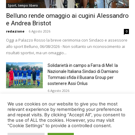
Sport, tempo libero
Belluno rende omaggio ai cugini Alessandro
e Andrea Bristot
redazione
-
6 Agosto 2026
0
Oggi a Palazzo Rosso la breve cerimonia con Sindaco e assessore
allo sport Belluno, 06/08/2026 - Non soltanto un riconoscimento ai
risultati sportivi, ma un omaggio...
Solidarietà in campo a Farra di Mel: la
Nazionale Italiana Sindaci di Damiano
Tommasi sfida il Busana Group per
sostenere Assi Onlus
6 Agosto 2026
Shade, Dolcenera, Merk&Kremont,
We use cookies on our website to give you the most
Benji&Fede e molti altri, giovedì sera a
relevant experience by remembering your preferences
and repeat visits. By clicking “Accept All”, you consent to
Jesolo con Radio Bella&Monella
the use of ALL the cookies. However, you may visit
5 Agosto 2026
"Cookie Settings" to provide a controlled consent.