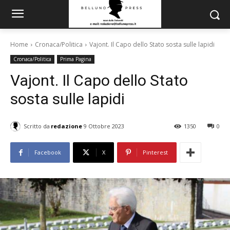
Home
Cronaca/Politica
Vajont. Il Capo dello Stato sosta sulle lapidi
Cronaca/Politica
Prima Pagina
Vajont. Il Capo dello Stato
sosta sulle lapidi
Scritto da
redazione
9 Ottobre 2023
1350
0
Facebook
X
Pinterest