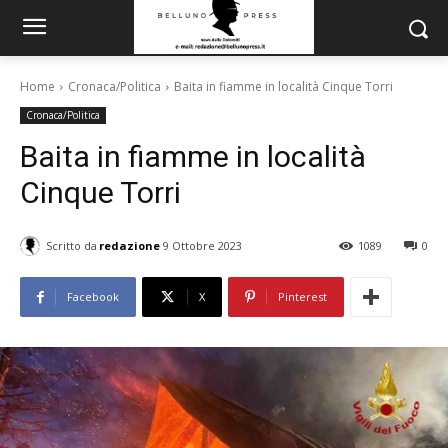
Home
Cronaca/Politica
Baita in fiamme in località Cinque Torri
Cronaca/Politica
Baita in fiamme in località
Cinque Torri
Scritto da
redazione
9 Ottobre 2023
1089
0
Facebook
X
Pinterest