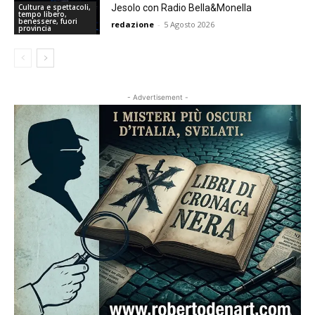
Jesolo con Radio Bella&Monella
Cultura e spettacoli,
tempo libero,
benessere, fuori
redazione
-
5 Agosto 2026
provincia
- Advertisement -