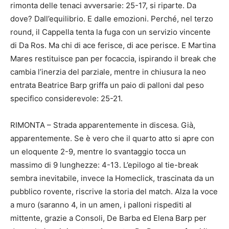
rimonta delle tenaci avversarie: 25-17, si riparte. Da
dove? Dall’equilibrio. E dalle emozioni. Perché, nel terzo
round, il Cappella tenta la fuga con un servizio vincente
di Da Ros. Ma chi di ace ferisce, di ace perisce. E Martina
Mares restituisce pan per focaccia, ispirando il break che
cambia l’inerzia del parziale, mentre in chiusura la neo
entrata Beatrice Barp griffa un paio di palloni dal peso
specifico considerevole: 25-21.
RIMONTA – Strada apparentemente in discesa. Già,
apparentemente. Se è vero che il quarto atto si apre con
un eloquente 2-9, mentre lo svantaggio tocca un
massimo di 9 lunghezze: 4-13. L’epilogo al tie-break
sembra inevitabile, invece la Homeclick, trascinata da un
pubblico rovente, riscrive la storia del match. Alza la voce
a muro (saranno 4, in un amen, i palloni rispediti al
mittente, grazie a Consoli, De Barba ed Elena Barp per