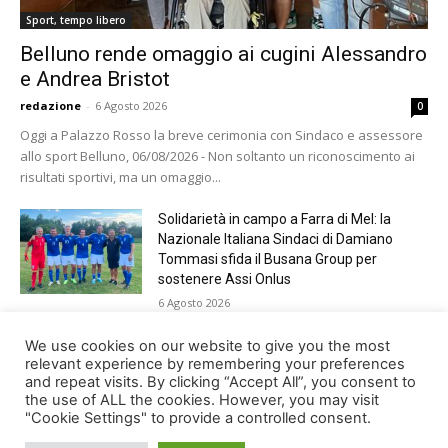
Sport, tempo libero
Belluno rende omaggio ai cugini Alessandro
e Andrea Bristot
redazione
-
6 Agosto 2026
0
Oggi a Palazzo Rosso la breve cerimonia con Sindaco e assessore
allo sport Belluno, 06/08/2026 - Non soltanto un riconoscimento ai
risultati sportivi, ma un omaggio...
Solidarietà in campo a Farra di Mel: la
Nazionale Italiana Sindaci di Damiano
Tommasi sfida il Busana Group per
sostenere Assi Onlus
6 Agosto 2026
Shade, Dolcenera, Merk&Kremont,
We use cookies on our website to give you the most
Benji&Fede e molti altri, giovedì sera a
relevant experience by remembering your preferences
and repeat visits. By clicking “Accept All”, you consent to
Jesolo con Radio Bella&Monella
the use of ALL the cookies. However, you may visit
5 Agosto 2026
"Cookie Settings" to provide a controlled consent.