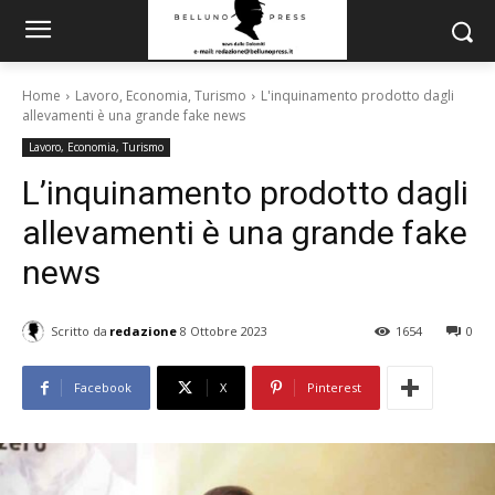
Home
Lavoro, Economia, Turismo
L'inquinamento prodotto dagli
allevamenti è una grande fake news
Lavoro, Economia, Turismo
L’inquinamento prodotto dagli
allevamenti è una grande fake
news
Scritto da
redazione
8 Ottobre 2023
1654
0
Facebook
X
Pinterest