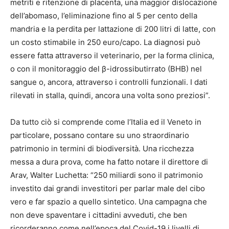
metriti e ritenzione di placenta, una maggior dislocazione
dell’abomaso, l’eliminazione fino al 5 per cento della
mandria e la perdita per lattazione di 200 litri di latte, con
un costo stimabile in 250 euro/capo. La diagnosi può
essere fatta attraverso il veterinario, per la forma clinica,
o con il monitoraggio del β-idrossibutirrato (BHB) nel
sangue o, ancora, attraverso i controlli funzionali. I dati
rilevati in stalla, quindi, ancora una volta sono preziosi”.
Da tutto ciò si comprende come l’Italia ed il Veneto in
particolare, possano contare su uno straordinario
patrimonio in termini di biodiversità. Una ricchezza
messa a dura prova, come ha fatto notare il direttore di
Arav, Walter Luchetta: “250 miliardi sono il patrimonio
investito dai grandi investitori per parlar male del cibo
vero e far spazio a quello sintetico. Una campagna che
non deve spaventare i cittadini avveduti, che ben
ricorderanno come nell’epoca del Covid-19 i livelli di