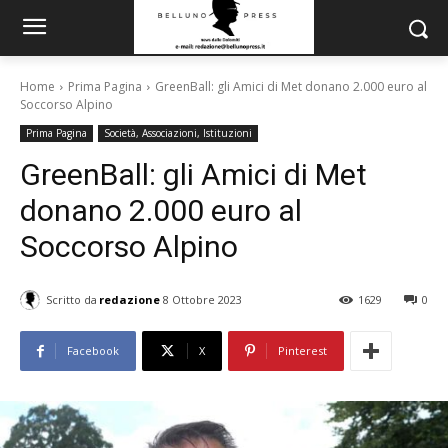
Home
Prima Pagina
GreenBall: gli Amici di Met donano 2.000 euro al
Soccorso Alpino
Prima Pagina
Società, Associazioni, Istituzioni
GreenBall: gli Amici di Met
donano 2.000 euro al
Soccorso Alpino
Scritto da
redazione
8 Ottobre 2023
1629
0
Facebook
X
Pinterest