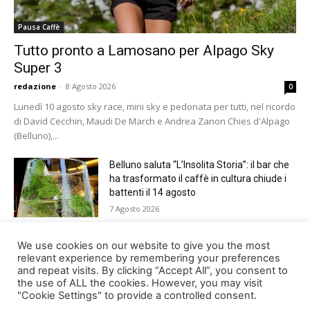
Pausa Caffè
Tutto pronto a Lamosano per Alpago Sky
Super 3
redazione
-
8 Agosto 2026
0
Lunedì 10 agosto sky race, mini sky e pedonata per tutti, nel ricordo
di David Cecchin, Maudi De March e Andrea Zanon Chies d'Alpago
(Belluno),...
Belluno saluta “L’Insolita Storia”: il bar che
ha trasformato il caffè in cultura chiude i
battenti il 14 agosto
7 Agosto 2026
Giro del Lago di Santa Croce 2026.
We use cookies on our website to give you the most
Appuntamento domenica 16 agosto
relevant experience by remembering your preferences
and repeat visits. By clicking “Accept All”, you consent to
7 Agosto 2026
the use of ALL the cookies. However, you may visit
"Cookie Settings" to provide a controlled consent.