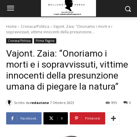
Home
Cronaca/Politica
Vajont. Zaia: "Onoriamo i morti e i
sopravvissuti, vittime innocenti della presunzione...
Cronaca/Politica
Prima Pagina
Vajont. Zaia: “Onoriamo i
morti e i sopravvissuti, vittime
innocenti della presunzione
umana di piegare la natura”
Scritto da
redazione
7 Ottobre 2023
995
0
Facebook
X
Pinterest