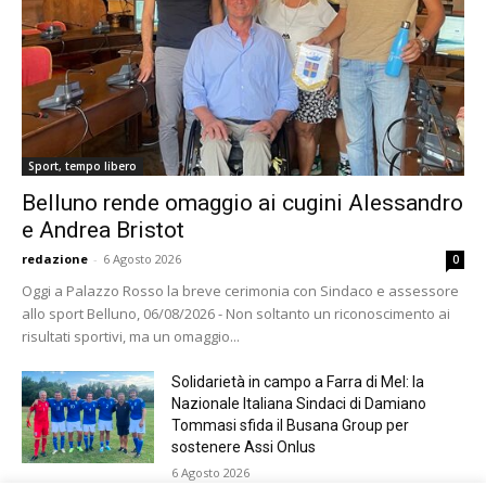
Sport, tempo libero
Belluno rende omaggio ai cugini Alessandro
e Andrea Bristot
redazione
-
6 Agosto 2026
0
Oggi a Palazzo Rosso la breve cerimonia con Sindaco e assessore
allo sport Belluno, 06/08/2026 - Non soltanto un riconoscimento ai
risultati sportivi, ma un omaggio...
Solidarietà in campo a Farra di Mel: la
Nazionale Italiana Sindaci di Damiano
Tommasi sfida il Busana Group per
sostenere Assi Onlus
6 Agosto 2026