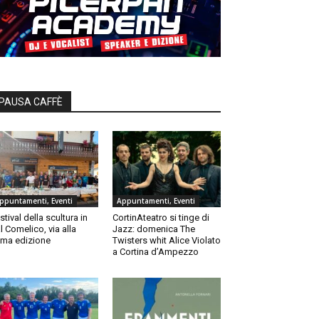
PAUSA CAFFÈ
ppuntamenti, Eventi
Appuntamenti, Eventi
stival della scultura in
CortinAteatro si tinge di
l Comelico, via alla
Jazz: domenica The
ma edizione
Twisters whit Alice Violato
a Cortina d’Ampezzo