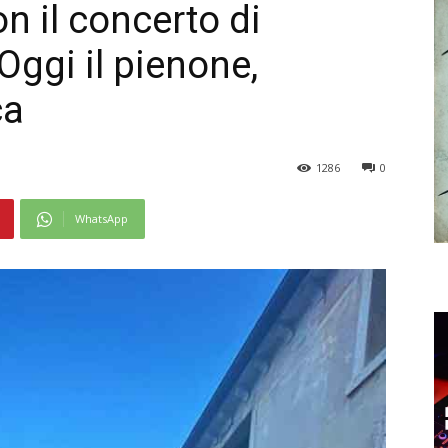
n il concerto di
ggi il pienone,
ca
1286
0
WhatsApp