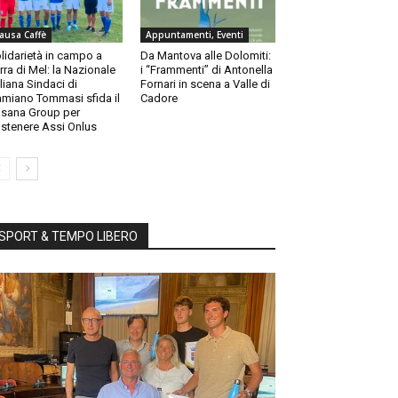
ausa Caffè
Appuntamenti, Eventi
lidarietà in campo a
Da Mantova alle Dolomiti:
rra di Mel: la Nazionale
i “Frammenti” di Antonella
aliana Sindaci di
Fornari in scena a Valle di
miano Tommasi sfida il
Cadore
sana Group per
stenere Assi Onlus
SPORT & TEMPO LIBERO