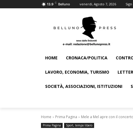
C
venerdì, Agosto 7, 2026
Sign 
13.9
Belluno
HOME
CRONACA/POLITICA
CONTRO
LAVORO, ECONOMIA, TURISMO
LETTER
SOCIETÀ, ASSOCIAZIONI, ISTITUZIONI
Home
Prima Pagina
Mele a Mel apre con il concerto
Prima Pagina
Sport, tempo libero