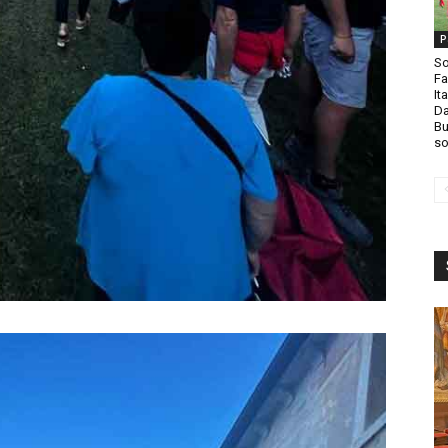
P
So
Fa
It
Da
Bu
so