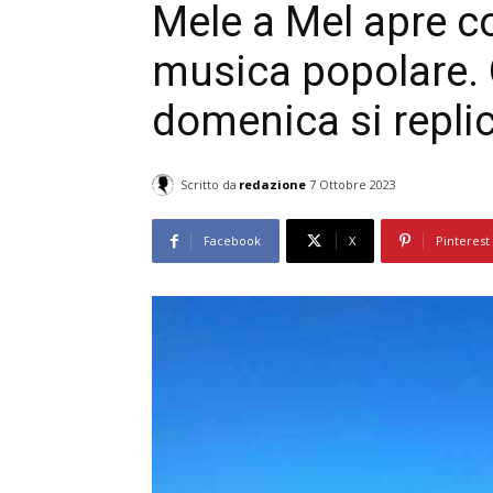
Mele a Mel apre co
musica popolare. O
domenica si repli
Scritto da
redazione
7 Ottobre 2023
Facebook
X
Pinterest