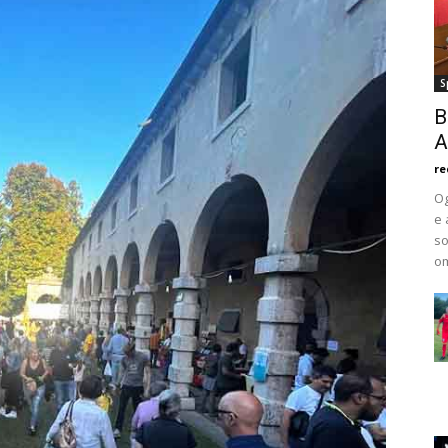
S
B
A
re
Og
e 
so
om