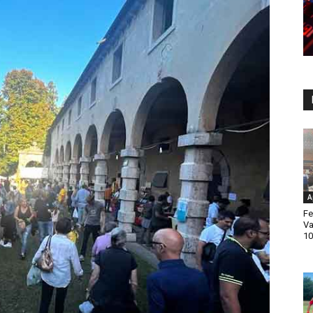
A
Fe
Va
10