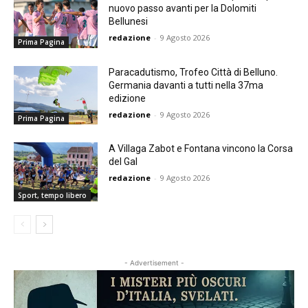
nuovo passo avanti per la Dolomiti
Bellunesi
redazione
-
9 Agosto 2026
Prima Pagina
Paracadutismo, Trofeo Città di Belluno.
Germania davanti a tutti nella 37ma
edizione
redazione
-
9 Agosto 2026
Prima Pagina
A Villaga Zabot e Fontana vincono la Corsa
del Gal
redazione
-
9 Agosto 2026
Sport, tempo libero
- Advertisement -