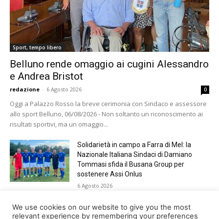
Sport, tempo libero
Belluno rende omaggio ai cugini Alessandro
e Andrea Bristot
redazione
-
6 Agosto 2026
0
Oggi a Palazzo Rosso la breve cerimonia con Sindaco e assessore
allo sport Belluno, 06/08/2026 - Non soltanto un riconoscimento ai
risultati sportivi, ma un omaggio...
Solidarietà in campo a Farra di Mel: la
Nazionale Italiana Sindaci di Damiano
Tommasi sfida il Busana Group per
sostenere Assi Onlus
6 Agosto 2026
Shade, Dolcenera, Merk&Kremont,
We use cookies on our website to give you the most
Benji&Fede e molti altri, giovedì sera a
relevant experience by remembering your preferences