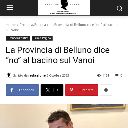
Home
Cronaca/Politica
La Provincia di Belluno dice "no" al bacino
sul Vanoi
Cronaca/Politica
Prima Pagina
La Provincia di Belluno dice
“no” al bacino sul Vanoi
Scritto da
redazione
5 Ottobre 2023
1151
0
Facebook
X
Pinterest