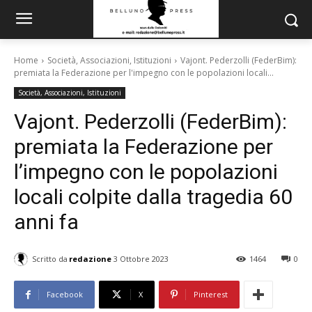
Home
Società, Associazioni, Istituzioni
Vajont. Pederzolli (FederBim):
premiata la Federazione per l'impegno con le popolazioni locali...
Società, Associazioni, Istituzioni
Vajont. Pederzolli (FederBim):
premiata la Federazione per
l’impegno con le popolazioni
locali colpite dalla tragedia 60
anni fa
Scritto da
redazione
3 Ottobre 2023
1464
0
Facebook
X
Pinterest