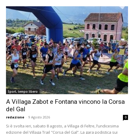
Sport, tempo libero
A Villaga Zabot e Fontana vincono la Corsa
del Gal
redazione
-
9 Agosto 2026
0
Si è svolta ieri, sabato 8 agosto, a Villaga di Feltre, l’undicesima
edizione del Villaga Trail "Corsa del Gal”. La gara podistica sui