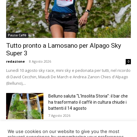
Pausa Caffè
Tutto pronto a Lamosano per Alpago Sky
Super 3
redazione
-
8 Agosto 2026
0
Lunedì 10 agosto sky race, mini sky e pedonata per tutti, nel ricordo
di David Cecchin, Maudi De March e Andrea Zanon Chies d'Alpago
(Belluno),...
Belluno saluta “L’Insolita Storia”: il bar che
ha trasformato il caffè in cultura chiude i
battenti il 14 agosto
7 Agosto 2026
Giro del Lago di Santa Croce 2026.
We use cookies on our website to give you the most
Appuntamento domenica 16 agosto