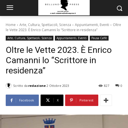
Home
Arte, Cultura, Spettacoli, Scienza
Appuntamenti, Eventi
Oltre
le Vette 2023. È Enrico Camanni lo “Scrittore in residenza”
Arte, Cultura, Spettacoli, Scienza
Appuntamenti, Eventi
Pausa Caffè
Oltre le Vette 2023. È Enrico
Camanni lo “Scrittore in
residenza”
Scritto da
redazione
2 Ottobre 2023
827
0
Facebook
X
Pinterest