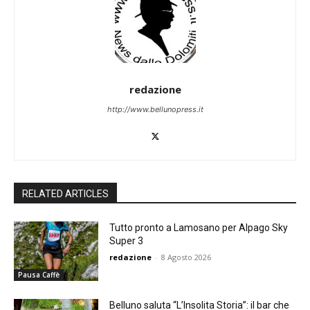
redazione
http://www.bellunopress.it
RELATED ARTICLES
Tutto pronto a Lamosano per Alpago Sky
Super 3
redazione
-
8 Agosto 2026
Pausa Caffè
Belluno saluta “L’Insolita Storia”: il bar che