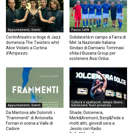
Appuntamenti, Eventi
Pausa Caffè
CortinAteatro si tinge di Jazz:
Solidarietà in campo a Farra di
domenica The Twisters whit
Mel: la Nazionale Italiana
Alice Violato a Cortina
Sindaci di Damiano Tommasi
d’Ampezzo
sfida il Busana Group per
sostenere Assi Onlus
Cultura e spettacoli, tempo libero,
Appuntamenti, Eventi
benessere, fuori provincia
Da Mantova alle Dolomiti: i
Shade, Dolcenera,
“Frammenti” di Antonella
Merk&Kremont, Benji&Fede e
Fornari in scena a Valle di
molti altri, giovedì sera a
Cadore
Jesolo con Radio