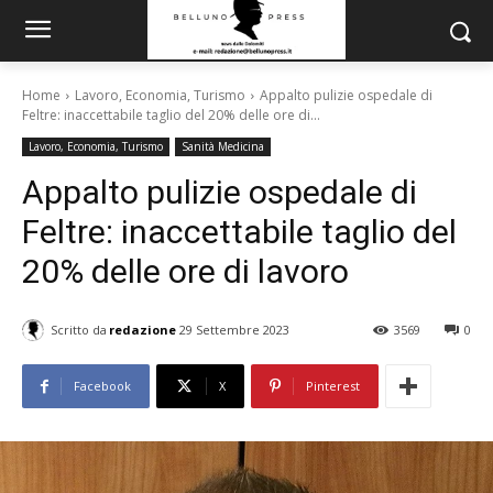
Home
Lavoro, Economia, Turismo
Appalto pulizie ospedale di
Feltre: inaccettabile taglio del 20% delle ore di...
Lavoro, Economia, Turismo
Sanità Medicina
Appalto pulizie ospedale di
Feltre: inaccettabile taglio del
20% delle ore di lavoro
Scritto da
redazione
29 Settembre 2023
3569
0
Facebook
X
Pinterest