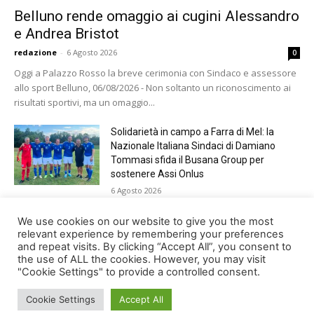
Belluno rende omaggio ai cugini Alessandro
e Andrea Bristot
redazione
-
6 Agosto 2026
0
Oggi a Palazzo Rosso la breve cerimonia con Sindaco e assessore
allo sport Belluno, 06/08/2026 - Non soltanto un riconoscimento ai
risultati sportivi, ma un omaggio...
Solidarietà in campo a Farra di Mel: la
Nazionale Italiana Sindaci di Damiano
Tommasi sfida il Busana Group per
sostenere Assi Onlus
6 Agosto 2026
Shade, Dolcenera, Merk&Kremont,
We use cookies on our website to give you the most
Benji&Fede e molti altri, giovedì sera a
relevant experience by remembering your preferences
and repeat visits. By clicking “Accept All”, you consent to
Jesolo con Radio Bella&Monella
the use of ALL the cookies. However, you may visit
5 Agosto 2026
"Cookie Settings" to provide a controlled consent.
Cookie Settings
Accept All