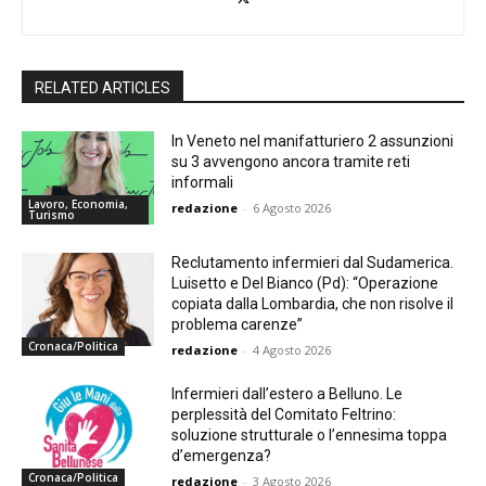
RELATED ARTICLES
In Veneto nel manifatturiero 2 assunzioni
su 3 avvengono ancora tramite reti
informali
Lavoro, Economia,
redazione
-
6 Agosto 2026
Turismo
Reclutamento infermieri dal Sudamerica.
Luisetto e Del Bianco (Pd): “Operazione
copiata dalla Lombardia, che non risolve il
problema carenze”
Cronaca/Politica
redazione
-
4 Agosto 2026
Infermieri dall’estero a Belluno. Le
perplessità del Comitato Feltrino:
soluzione strutturale o l’ennesima toppa
d’emergenza?
Cronaca/Politica
redazione
-
3 Agosto 2026