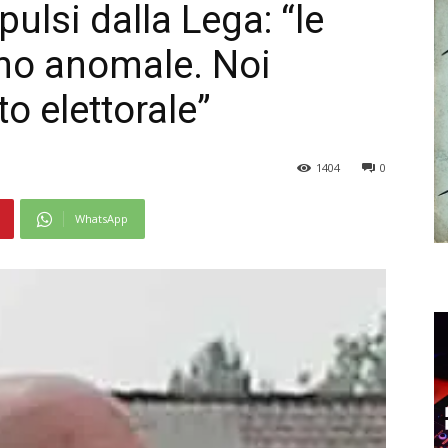
ulsi dalla Lega: “le
no anomale. Noi
o elettorale”
1404
0
WhatsApp