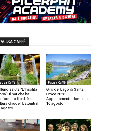
PAUSA CAFFÈ
ausa Caffè
Pausa Caffè
lluno saluta “L’Insolita
Giro del Lago di Santa
oria”: il bar che ha
Croce 2026.
asformato il caffè in
Appuntamento domenica
ltura chiude i battenti il
16 agosto
 agosto