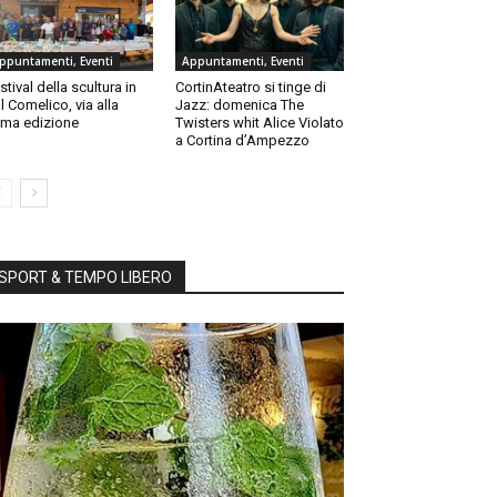
ppuntamenti, Eventi
Appuntamenti, Eventi
stival della scultura in
CortinAteatro si tinge di
l Comelico, via alla
Jazz: domenica The
ma edizione
Twisters whit Alice Violato
a Cortina d’Ampezzo
SPORT & TEMPO LIBERO