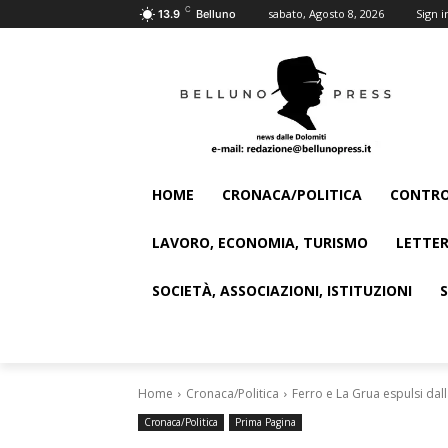
C
sabato, Agosto 8, 2026
Sign i
13.9
Belluno
HOME
CRONACA/POLITICA
CONTRO
LAVORO, ECONOMIA, TURISMO
LETTER
SOCIETÀ, ASSOCIAZIONI, ISTITUZIONI
Home
Cronaca/Politica
Ferro e La Grua espulsi dal
Cronaca/Politica
Prima Pagina