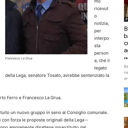
mo
ricevut
o
P
notizia,
B
per
b
interpo
c
sta
a
person
re
Francesco La Grua
a, che il
Be
legato
ne
della Lega, senatore Tosato, avrebbe sentenziato la
an
rto Ferro e Francesco La Grua.
ituito un nuovo gruppo in seno al Consiglio comunale.
con forza le proposte originali della Lega –
roppo ampiamente disattese innanzitutto dal