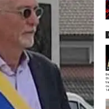
P
Be
St
tr
cu
14