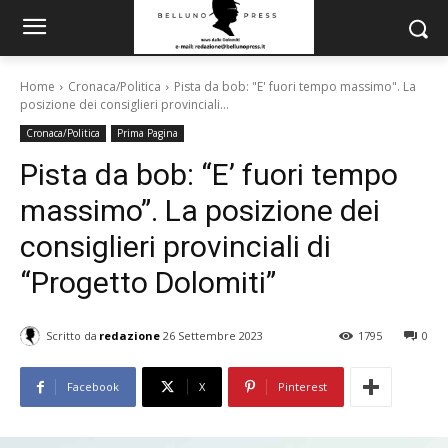
Home
Cronaca/Politica
Pista da bob: "E' fuori tempo massimo". La
posizione dei consiglieri provinciali...
Cronaca/Politica
Prima Pagina
Pista da bob: “E’ fuori tempo
massimo”. La posizione dei
consiglieri provinciali di
“Progetto Dolomiti”
Scritto da
redazione
26 Settembre 2023
1795
0
Facebook
X
Pinterest