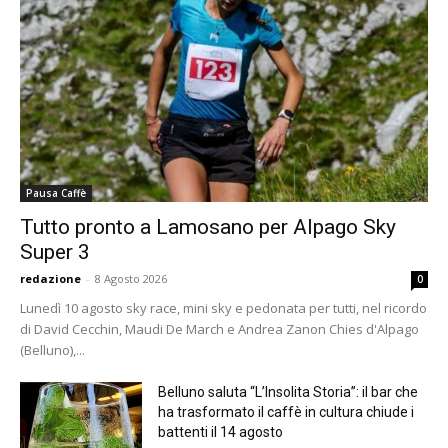
Pausa Caffè
Tutto pronto a Lamosano per Alpago Sky
Super 3
redazione
-
8 Agosto 2026
0
Lunedì 10 agosto sky race, mini sky e pedonata per tutti, nel ricordo
di David Cecchin, Maudi De March e Andrea Zanon Chies d'Alpago
(Belluno),...
Belluno saluta “L’Insolita Storia”: il bar che
ha trasformato il caffè in cultura chiude i
battenti il 14 agosto