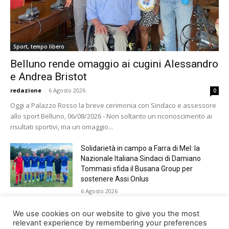
Sport, tempo libero
Belluno rende omaggio ai cugini Alessandro
e Andrea Bristot
redazione
-
6 Agosto 2026
0
Oggi a Palazzo Rosso la breve cerimonia con Sindaco e assessore
allo sport Belluno, 06/08/2026 - Non soltanto un riconoscimento ai
risultati sportivi, ma un omaggio...
Solidarietà in campo a Farra di Mel: la
Nazionale Italiana Sindaci di Damiano
Tommasi sfida il Busana Group per
sostenere Assi Onlus
6 Agosto 2026
Shade, Dolcenera, Merk&Kremont,
We use cookies on our website to give you the most
Benji&Fede e molti altri, giovedì sera a
relevant experience by remembering your preferences