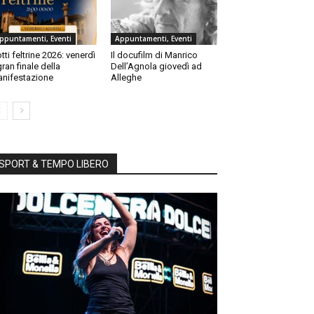
ppuntamenti, Eventi
Appuntamenti, Eventi
tti feltrine 2026: venerdì
Il docufilm di Manrico
 gran finale della
Dell’Agnola giovedì ad
nifestazione
Alleghe
SPORT & TEMPO LIBERO