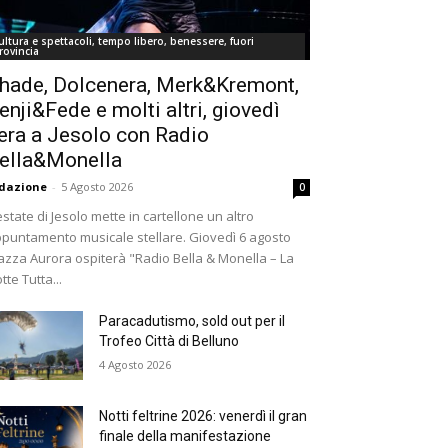
ultura e spettacoli, tempo libero, benessere, fuori
rovincia
hade, Dolcenera, Merk&Kremont,
enji&Fede e molti altri, giovedì
era a Jesolo con Radio
ella&Monella
dazione
-
5 Agosto 2026
0
estate di Jesolo mette in cartellone un altro
puntamento musicale stellare. Giovedì 6 agosto
azza Aurora ospiterà "Radio Bella & Monella – La
tte Tutta...
Paracadutismo, sold out per il
Trofeo Città di Belluno
4 Agosto 2026
Notti feltrine 2026: venerdì il gran
finale della manifestazione