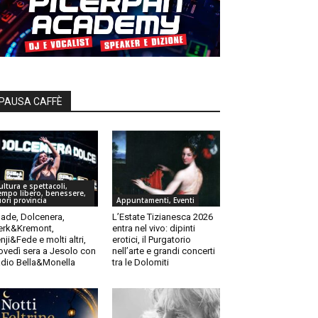
PAUSA CAFFÈ
ultura e spettacoli,
empo libero, benessere,
uori provincia
Appuntamenti, Eventi
ade, Dolcenera,
L’Estate Tizianesca 2026
rk&Kremont,
entra nel vivo: dipinti
nji&Fede e molti altri,
erotici, il Purgatorio
ovedì sera a Jesolo con
nell’arte e grandi concerti
dio Bella&Monella
tra le Dolomiti