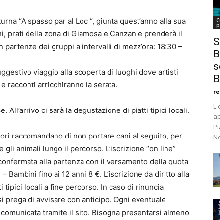
urna “A spasso par al Loc “, giunta quest’anno alla sua
C
p
hi, prati della zona di Giamosa e Canzan e prenderà il
S
 partenze dei gruppi a intervalli di mezz’ora: 18:30 –
B
s
ggestivo viaggio alla scoperta di luoghi dove artisti
B
e racconti arricchiranno la serata.
re
L'
All’arrivo ci sarà la degustazione di piatti tipici locali.
ap
Pi
tori raccomandano di non portare cani al seguito, per
No
 gli animali lungo il percorso. L’iscrizione “on line”
onfermata alla partenza con il versamento della quota
€ – Bambini fino ai 12 anni 8 €. L’iscrizione da diritto alla
i tipici locali a fine percorso. In caso di rinuncia
 si prega di avvisare con anticipo. Ogni eventuale
 comunicata tramite il sito. Bisogna presentarsi almeno