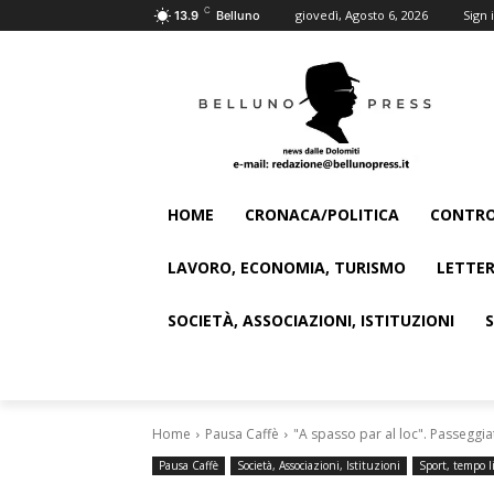
C
giovedì, Agosto 6, 2026
Sign i
13.9
Belluno
HOME
CRONACA/POLITICA
CONTRO
LAVORO, ECONOMIA, TURISMO
LETTER
SOCIETÀ, ASSOCIAZIONI, ISTITUZIONI
Home
Pausa Caffè
"A spasso par al loc". Passeggi
Pausa Caffè
Società, Associazioni, Istituzioni
Sport, tempo l