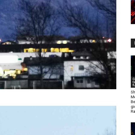
C
t
f
Sh
Me
Be
gi
Ra