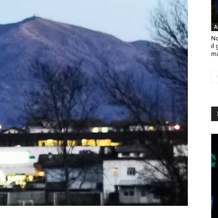
A
No
il
ma