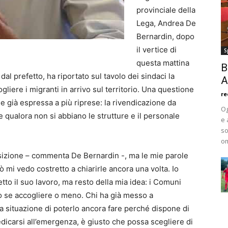
provinciale della
Lega, Andrea De
Bernardin, dopo
il vertice di
S
questa mattina
B
dal prefetto, ha riportato sul tavolo dei sindaci la
A
gliere i migranti in arrivo sul territorio. Una questione
re
e già espressa a più riprese: la rivendicazione da
Og
re qualora non si abbiano le strutture e il personale
e 
so
om
sizione – commenta De Bernardin -, ma le mie parole
ò mi vedo costretto a chiarirle ancora una volta. Io
tto il suo lavoro, ma resto della mia idea: i Comuni
 se accogliere o meno. Chi ha già messo a
la situazione di poterlo ancora fare perché dispone di
dicarsi all’emergenza, è giusto che possa scegliere di