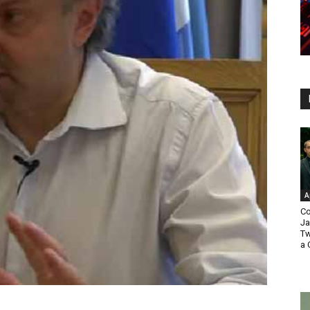
A
Co
Ja
Tw
a 