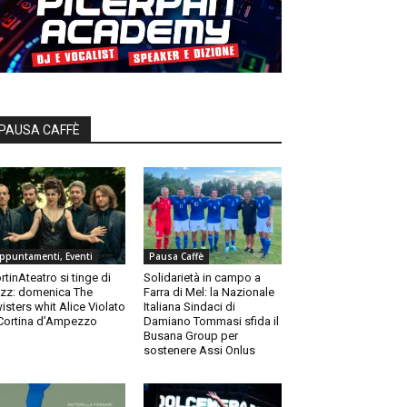
PAUSA CAFFÈ
ppuntamenti, Eventi
Pausa Caffè
rtinAteatro si tinge di
Solidarietà in campo a
zz: domenica The
Farra di Mel: la Nazionale
isters whit Alice Violato
Italiana Sindaci di
Cortina d’Ampezzo
Damiano Tommasi sfida il
Busana Group per
sostenere Assi Onlus