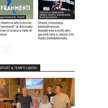
Cultura e spettacoli,
tempo libero, benessere,
ppuntamenti, Eventi
fuori provincia
 Mantova alle Dolomiti:
Shade, Dolcenera,
“Frammenti” di Antonella
Merk&Kremont,
rnari in scena a Valle di
Benji&Fede e molti altri,
dore
giovedì sera a Jesolo con
Radio Bella&Monella
SPORT & TEMPO LIBERO