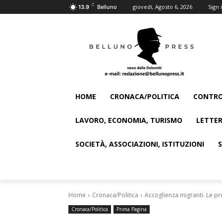
C
giovedì, Agosto 6, 2026
Sign i
13.9
Belluno
HOME
CRONACA/POLITICA
CONTRO
LAVORO, ECONOMIA, TURISMO
LETTER
SOCIETÀ, ASSOCIAZIONI, ISTITUZIONI
Home
Cronaca/Politica
Accoglienza migranti. Le pr
Cronaca/Politica
Prima Pagina