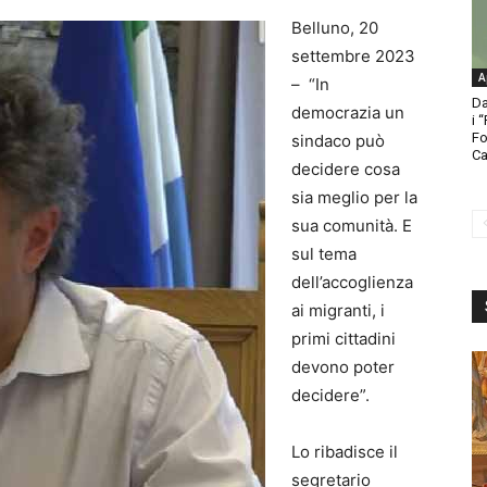
Belluno, 20
settembre 2023
A
– “In
Da
democrazia un
i 
Fo
sindaco può
Ca
decidere cosa
sia meglio per la
sua comunità. E
sul tema
dell’accoglienza
ai migranti, i
primi cittadini
devono poter
decidere”.
Lo ribadisce il
segretario