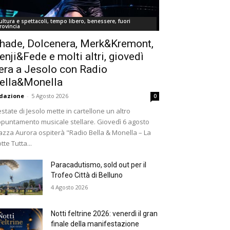
ultura e spettacoli, tempo libero, benessere, fuori
rovincia
hade, Dolcenera, Merk&Kremont,
enji&Fede e molti altri, giovedì
era a Jesolo con Radio
ella&Monella
dazione
-
5 Agosto 2026
0
estate di Jesolo mette in cartellone un altro
puntamento musicale stellare. Giovedì 6 agosto
azza Aurora ospiterà "Radio Bella & Monella – La
tte Tutta...
Paracadutismo, sold out per il
Trofeo Città di Belluno
4 Agosto 2026
Notti feltrine 2026: venerdì il gran
finale della manifestazione