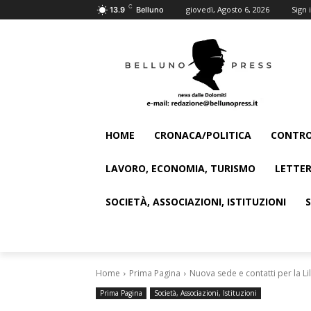
C
giovedì, Agosto 6, 2026
Sign i
13.9
Belluno
HOME
CRONACA/POLITICA
CONTRO
LAVORO, ECONOMIA, TURISMO
LETTER
SOCIETÀ, ASSOCIAZIONI, ISTITUZIONI
Home
Prima Pagina
Nuova sede e contatti per la Lil
Prima Pagina
Società, Associazioni, Istituzioni