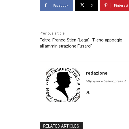
Facebook
X
Pinterest
Previous article
Feltre. Franco Stien (Lega): “Pieno appoggio
all’amministrazione Fusaro”
redazione
http://www.bellunopress.it
RELATED ARTICLES