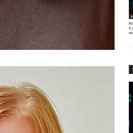
A
No
il
ma