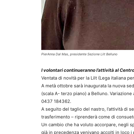
PierAnna Dal Mas, presidente Sezione Lilt Belluno
I volontari continueranno l’attività al Centr
Ventata di novità per la Lilt (Lega italiana pe
A metà ottobre sarà inaugurata la nuova sede
(scala A- terzo piano) a Belluno. Variazione
0437 184362.
A seguito del taglio del nastro, l’attività d
trasferimento – riprenderà come di consuet
Un cambio che ha voluto accorpare, negli spaz
già in precedenza venivano accolti in loco i p