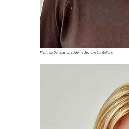
PierAnna Dal Mas, presidente Sezione Lilt Belluno