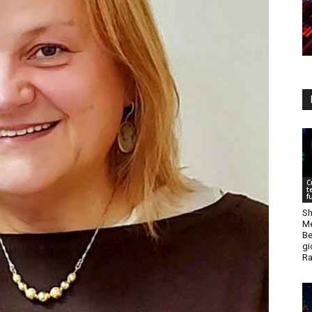
C
t
f
Sh
Me
Be
gi
Ra