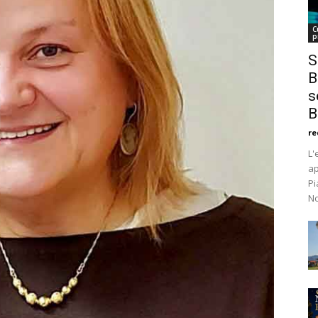
C
p
S
B
s
B
re
L'
ap
Pi
No