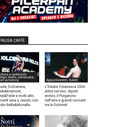
PAUSA CAFFÈ
ultura e spettacoli,
empo libero, benessere,
uori provincia
Appuntamenti, Eventi
ade, Dolcenera,
L’Estate Tizianesca 2026
rk&Kremont,
entra nel vivo: dipinti
nji&Fede e molti altri,
erotici, il Purgatorio
ovedì sera a Jesolo con
nell’arte e grandi concerti
dio Bella&Monella
tra le Dolomiti