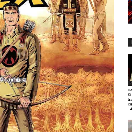
P
Be
St
tr
cu
14