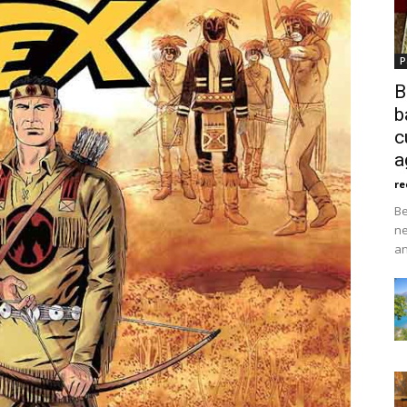
P
B
b
c
a
re
Be
ne
an