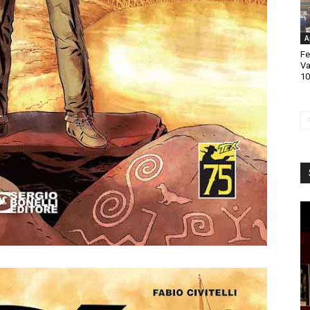
A
Fe
Va
10