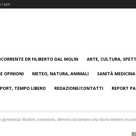
n / Join
CORRENTE DR FILIBERTO DAL MOLIN
ARTE, CULTURA, SPETT
E OPINIONI
METEO, NATURA, ANIMALI
SANITÀ MEDICINA
SPORT, TEMPO LIBERO
REDAZIONE/CONTATTI
REPORT PAG
e giovinezza: illusioni, ossessioni, demoni raccontano una storia western incons