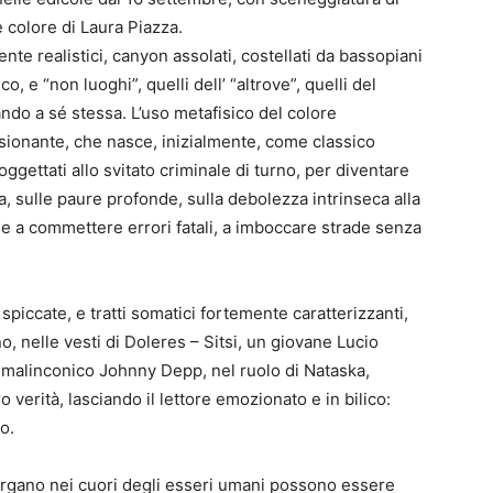
e colore di Laura Piazza.
te realistici, canyon assolati, costellati da bassopiani
, e “non luoghi”, quelli dell’ “altrove”, quelli del
cando a sé stessa. L’uso metafisico del colore
onante, che nasce, inizialmente, come classico
gettati allo svitato criminale di turno, per diventare
ana, sulle paure profonde, sulla debolezza intrinseca alla
e a commettere errori fatali, a imboccare strade senza
 spiccate, e tratti somatici fortemente caratterizzanti,
o, nelle vesti di Doleres – Sitsi, un giovane Lucio
e malinconico Johnny Depp, nel ruolo di Nataska,
o verità, lasciando il lettore emozionato e in bilico:
o.
bergano nei cuori degli esseri umani possono essere