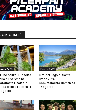
PAUSA CAFFÈ
ausa Caffè
Pausa Caffè
lluno saluta “L’Insolita
Giro del Lago di Santa
oria”: il bar che ha
Croce 2026.
asformato il caffè in
Appuntamento domenica
ltura chiude i battenti il
16 agosto
 agosto