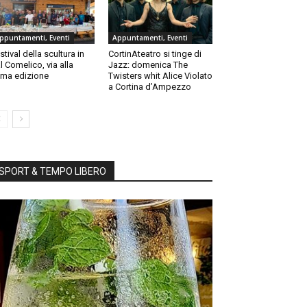
ppuntamenti, Eventi
Appuntamenti, Eventi
stival della scultura in
CortinAteatro si tinge di
l Comelico, via alla
Jazz: domenica The
ma edizione
Twisters whit Alice Violato
a Cortina d’Ampezzo
SPORT & TEMPO LIBERO