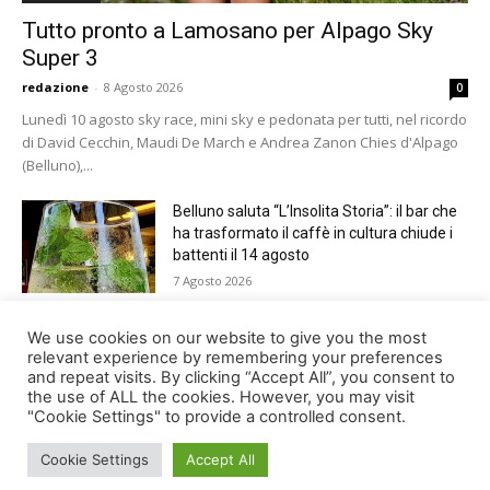
Tutto pronto a Lamosano per Alpago Sky
Super 3
redazione
-
8 Agosto 2026
0
Lunedì 10 agosto sky race, mini sky e pedonata per tutti, nel ricordo
di David Cecchin, Maudi De March e Andrea Zanon Chies d'Alpago
(Belluno),...
Belluno saluta “L’Insolita Storia”: il bar che
ha trasformato il caffè in cultura chiude i
battenti il 14 agosto
7 Agosto 2026
Giro del Lago di Santa Croce 2026.
We use cookies on our website to give you the most
Appuntamento domenica 16 agosto
relevant experience by remembering your preferences
and repeat visits. By clicking “Accept All”, you consent to
7 Agosto 2026
the use of ALL the cookies. However, you may visit
"Cookie Settings" to provide a controlled consent.
Cookie Settings
Accept All
© Newspaper WordPress Theme by TagDiv