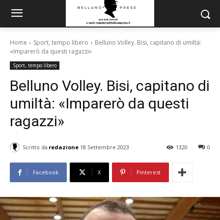
Home
Sport, tempo libero
Belluno Volley. Bisi, capitano di umiltà:
«Imparerò da questi ragazzi»
Sport, tempo libero
Belluno Volley. Bisi, capitano di
umiltà: «Imparerò da questi
ragazzi»
Scritto da
redazione
18 Settembre 2023
1320
0
Facebook
X
Pinterest