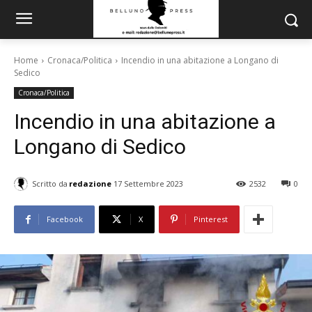
Home
Cronaca/Politica
Incendio in una abitazione a Longano di
Sedico
Cronaca/Politica
Incendio in una abitazione a
Longano di Sedico
Scritto da
redazione
17 Settembre 2023
2532
0
Facebook
X
Pinterest