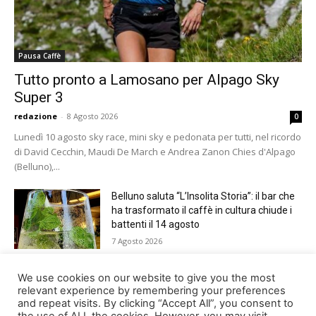
Pausa Caffè
Tutto pronto a Lamosano per Alpago Sky
Super 3
redazione
-
8 Agosto 2026
0
Lunedì 10 agosto sky race, mini sky e pedonata per tutti, nel ricordo
di David Cecchin, Maudi De March e Andrea Zanon Chies d'Alpago
(Belluno),...
Belluno saluta “L’Insolita Storia”: il bar che
ha trasformato il caffè in cultura chiude i
battenti il 14 agosto
7 Agosto 2026
Giro del Lago di Santa Croce 2026.
We use cookies on our website to give you the most
Appuntamento domenica 16 agosto
relevant experience by remembering your preferences
and repeat visits. By clicking “Accept All”, you consent to
7 Agosto 2026