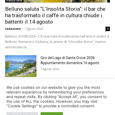
Pausa Caffè
Belluno saluta “L’Insolita Storia”: il bar che
ha trasformato il caffè in cultura chiude i
battenti il 14 agosto
redazione
-
7 Agosto 2026
0
Belluno, 07/08/2026 - C’è una nota di malinconia nell’aria in centro a
Belluno. Romana e Giuliana, le anime di "L’Insolita Storia", hanno
annunciato la...
Giro del Lago di Santa Croce 2026.
Appuntamento domenica 16 agosto
7 Agosto 2026
Belluno rende omaggio ai cugini
We use cookies on our website to give you the most
Alessandro e Andrea Bristot
relevant experience by remembering your preferences
and repeat visits. By clicking “Accept All”, you consent to
6 Agosto 2026
the use of ALL the cookies. However, you may visit
"Cookie Settings" to provide a controlled consent.