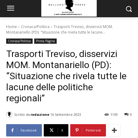
Home
Cronaca/Politica
Trasporti Treviso, disservizi MOM.
Montanariello (PD): "Situazione che rivela tutte le lacune...
Cronaca/Politica
Prima Pagina
Trasporti Treviso, disservizi
MOM. Montanariello (PD):
“Situazione che rivela tutte le
lacune delle politiche
regionali”
Scritto da
redazione
16 Settembre 2023
1139
0
Facebook
X
Pinterest