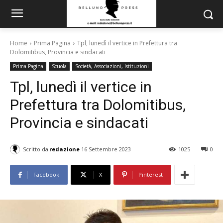
Home
Prima Pagina
Tpl, lunedì il vertice in Prefettura tra
Dolomitibus, Provincia e sindacati
Prima Pagina
Scuola
Società, Associazioni, Istituzioni
Tpl, lunedì il vertice in
Prefettura tra Dolomitibus,
Provincia e sindacati
Scritto da
redazione
16 Settembre 2023
1025
0
Facebook
X
Pinterest