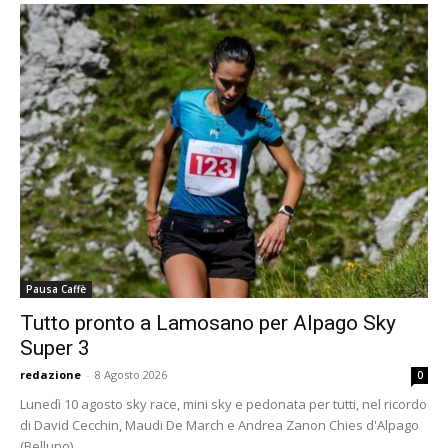
Pausa Caffè
Tutto pronto a Lamosano per Alpago Sky
Super 3
redazione
-
8 Agosto 2026
0
Lunedì 10 agosto sky race, mini sky e pedonata per tutti, nel ricordo
di David Cecchin, Maudi De March e Andrea Zanon Chies d'Alpago
(Belluno),...