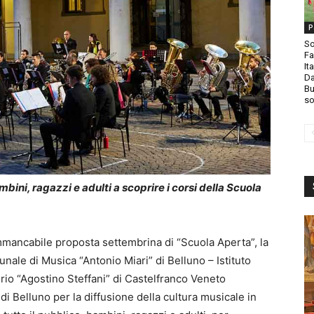
P
So
Fa
It
Da
Bu
so
bini, ragazzi e adulti a scoprire i corsi della Scuola
mmancabile proposta settembrina di “Scuola Aperta”, la
unale di Musica “Antonio Miari” di Belluno – Istituto
io “Agostino Steffani” di Castelfranco Veneto
di Belluno per la diffusione della cultura musicale in