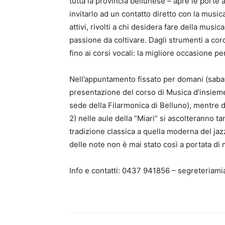
tutta la provincia bellunese – apre le porte a
invitarlo ad un contatto diretto con la music
attivi, rivolti a chi desidera fare della mu
passione da coltivare. Dagli strumenti a corda
fino ai corsi vocali: la migliore occasione per
Nell’appuntamento fissato per domani (sabato
presentazione del corso di Musica d’insiem
sede della Filarmonica di Belluno), mentre 
2) nelle aule della “Miari” si ascolteranno ta
tradizione classica a quella moderna del jaz
delle note non è mai stato così a portata di
Info e contatti: 0437 941856 – segreteriamia