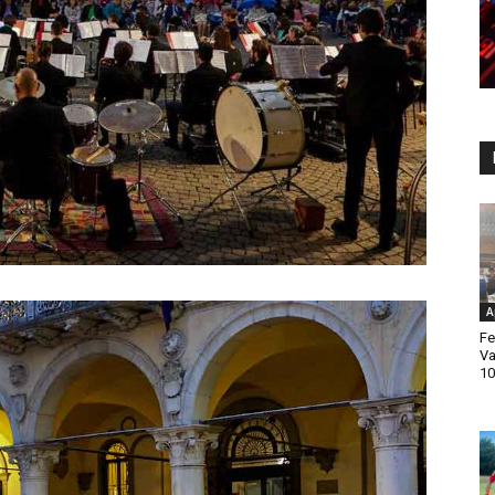
A
Fe
Va
10