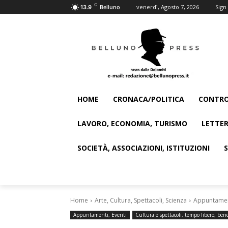
C
venerdì, Agosto 7, 2026
Sign 
13.9
Belluno
HOME
CRONACA/POLITICA
CONTRO
LAVORO, ECONOMIA, TURISMO
LETTER
SOCIETÀ, ASSOCIAZIONI, ISTITUZIONI
Home
Arte, Cultura, Spettacoli, Scienza
Appuntament
Appuntamenti, Eventi
Cultura e spettacoli, tempo libero, bene