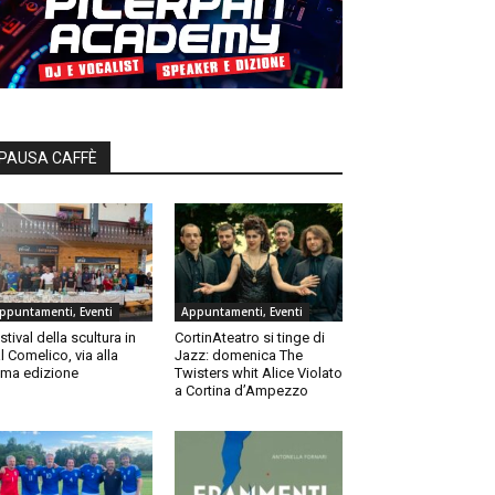
PAUSA CAFFÈ
ppuntamenti, Eventi
Appuntamenti, Eventi
stival della scultura in
CortinAteatro si tinge di
l Comelico, via alla
Jazz: domenica The
ma edizione
Twisters whit Alice Violato
a Cortina d’Ampezzo