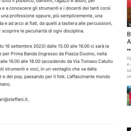
 tutto il pubblico, bambini, ragazzi e adulti, per
a e a conoscere gli strumenti e i docenti dei tanti corsi
sica una professione oppure, più semplicemente, una
 e ad arco ai fiati, da quelli a tastiera alle percussioni,
S
 scoprire le peculiarità di ogni disciplina.
B
A
 16 settembre 2023) dalle 15.00 alle 16.00 ci sarà la
re
e per Prima Banda (ingresso da Piazza Duomo, nella
Og
dalle 16.00 alle 18.00 (accedendo da Via Tomaso Catullo
e 
nti strumenti e voci, in un ventaglio che va dalla
so
z e del pop, passando per il folk. L’affascinante mondo
om
 mano.
ri@steffani.it.