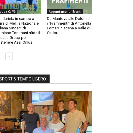
ausa Caffè
Appuntamenti, Eventi
lidarietà in campo a
Da Mantova alle Dolomiti:
rra di Mel: la Nazionale
i “Frammenti” di Antonella
aliana Sindaci di
Fornari in scena a Valle di
miano Tommasi sfida il
Cadore
sana Group per
stenere Assi Onlus
SPORT & TEMPO LIBERO