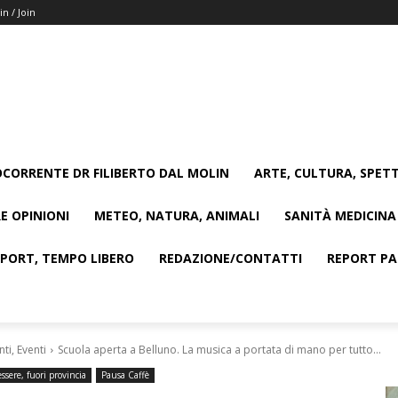
in / Join
CORRENTE DR FILIBERTO DAL MOLIN
ARTE, CULTURA, SPETT
E OPINIONI
METEO, NATURA, ANIMALI
SANITÀ MEDICINA
SPORT, TEMPO LIBERO
REDAZIONE/CONTATTI
REPORT PAG
i, Eventi
Scuola aperta a Belluno. La musica a portata di mano per tutto...
ssere, fuori provincia
Pausa Caffè