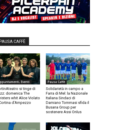
PAUSA CAFFÈ
ppuntamenti, Eventi
Pausa Caffè
rtinAteatro si tinge di
Solidarietà in campo a
zz: domenica The
Farra di Mel: la Nazionale
isters whit Alice Violato
Italiana Sindaci di
Cortina d’Ampezzo
Damiano Tommasi sfida il
Busana Group per
sostenere Assi Onlus