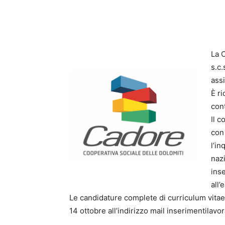
La 
s.c.
assi
È r
cont
Il c
con
l’i
nazi
ins
all
Le candidature complete di curriculum vitae
14 ottobre all’indirizzo mail inserimentilav