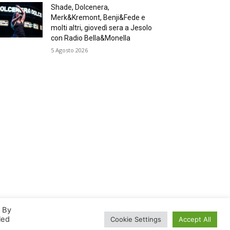
Shade, Dolcenera,
Merk&Kremont, Benji&Fede e
molti altri, giovedì sera a Jesolo
con Radio Bella&Monella
5 Agosto 2026
. By
led
Cookie Settings
Accept All