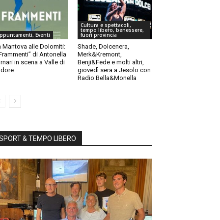
Cultura e spettacoli,
tempo libero, benessere,
ppuntamenti, Eventi
fuori provincia
 Mantova alle Dolomiti:
Shade, Dolcenera,
“Frammenti” di Antonella
Merk&Kremont,
rnari in scena a Valle di
Benji&Fede e molti altri,
dore
giovedì sera a Jesolo con
Radio Bella&Monella
SPORT & TEMPO LIBERO