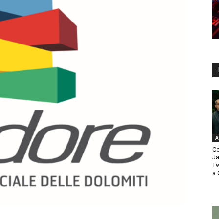
A
Co
Ja
Tw
a 