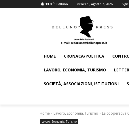
C
venerdì, Agosto 7, 2026
Sign 
13.9
Belluno
HOME
CRONACA/POLITICA
CONTRO
LAVORO, ECONOMIA, TURISMO
LETTER
SOCIETÀ, ASSOCIAZIONI, ISTITUZIONI
Home
Lavoro, Economia, Turismo
La cooperativa C
Lavoro, Economia, Turismo