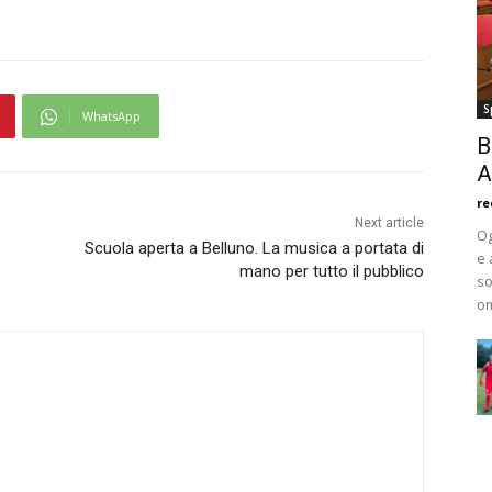
S
WhatsApp
B
A
re
Next article
Og
Scuola aperta a Belluno. La musica a portata di
e 
mano per tutto il pubblico
so
om