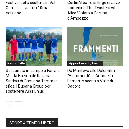
Festival della scultura in Val
CortinAteatro si tinge di Jazz:
Comelico, via alla 10ma
domenica The Twisters whit
edizione
Alice Violato a Cortina
d’Ampezzo
Pausa Caffè
Appuntamenti, Eventi
Solidarietà in campo a Farra di
Da Mantova alle Dolomiti: i
Mel: la Nazionale Italiana
“Frammenti” di Antonella
Sindaci di Damiano Tommasi
Fornari in scena a Valle di
sfida il Busana Group per
Cadore
sostenere Assi Onlus
SPORT & TEMPO LIBERO