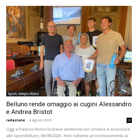
Sport, tempo libero
Belluno rende omaggio ai cugini Alessandro
e Andrea Bristot
redazione
-
6 Agosto 2026
0
Oggi a Palazzo Rosso la breve cerimonia con Sindaco e assessore
allo sport Belluno, 06/08/2026 - Non soltanto un riconoscimento ai