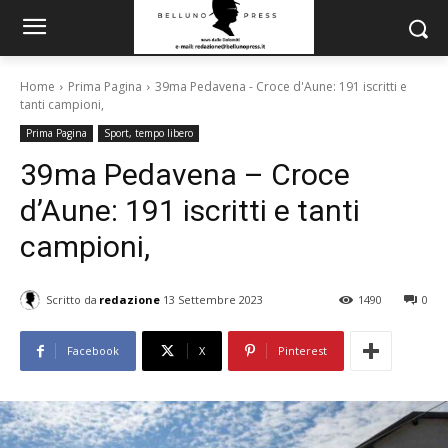
Home
Prima Pagina
39ma Pedavena - Croce d'Aune: 191 iscritti e
tanti campioni,
Prima Pagina
Sport, tempo libero
39ma Pedavena – Croce
d’Aune: 191 iscritti e tanti
campioni,
Scritto da
redazione
13 Settembre 2023
1490
0
Facebook
X
Pinterest