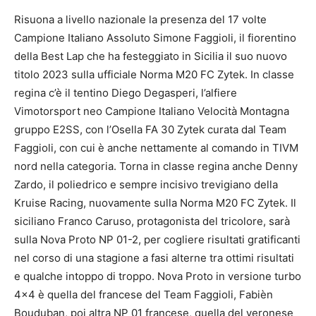
Risuona a livello nazionale la presenza del 17 volte
Campione Italiano Assoluto Simone Faggioli, il fiorentino
della Best Lap che ha festeggiato in Sicilia il suo nuovo
titolo 2023 sulla ufficiale Norma M20 FC Zytek. In classe
regina c’è il tentino Diego Degasperi, l’alfiere
Vimotorsport neo Campione Italiano Velocità Montagna
gruppo E2SS, con l’Osella FA 30 Zytek curata dal Team
Faggioli, con cui è anche nettamente al comando in TIVM
nord nella categoria. Torna in classe regina anche Denny
Zardo, il poliedrico e sempre incisivo trevigiano della
Kruise Racing, nuovamente sulla Norma M20 FC Zytek. Il
siciliano Franco Caruso, protagonista del tricolore, sarà
sulla Nova Proto NP 01-2, per cogliere risultati gratificanti
nel corso di una stagione a fasi alterne tra ottimi risultati
e qualche intoppo di troppo. Nova Proto in versione turbo
4×4 è quella del francese del Team Faggioli, Fabièn
Bouduban, poi altra NP 01 francese, quella del veronese