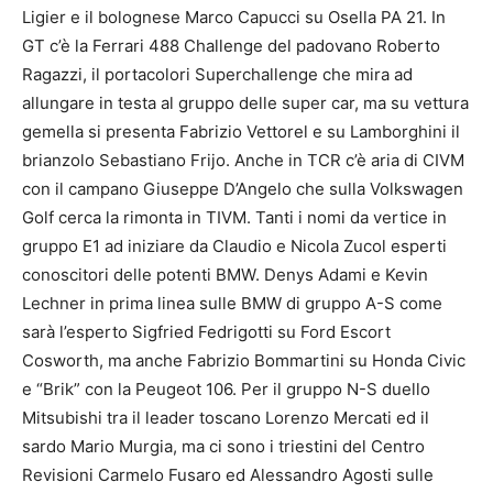
Ligier e il bolognese Marco Capucci su Osella PA 21. In
GT c’è la Ferrari 488 Challenge del padovano Roberto
Ragazzi, il portacolori Superchallenge che mira ad
allungare in testa al gruppo delle super car, ma su vettura
gemella si presenta Fabrizio Vettorel e su Lamborghini il
brianzolo Sebastiano Frijo. Anche in TCR c’è aria di CIVM
con il campano Giuseppe D’Angelo che sulla Volkswagen
Golf cerca la rimonta in TIVM. Tanti i nomi da vertice in
gruppo E1 ad iniziare da Claudio e Nicola Zucol esperti
conoscitori delle potenti BMW. Denys Adami e Kevin
Lechner in prima linea sulle BMW di gruppo A-S come
sarà l’esperto Sigfried Fedrigotti su Ford Escort
Cosworth, ma anche Fabrizio Bommartini su Honda Civic
e “Brik” con la Peugeot 106. Per il gruppo N-S duello
Mitsubishi tra il leader toscano Lorenzo Mercati ed il
sardo Mario Murgia, ma ci sono i triestini del Centro
Revisioni Carmelo Fusaro ed Alessandro Agosti sulle