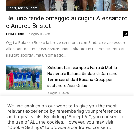
Sport, tempo libero
Belluno rende omaggio ai cugini Alessandro
e Andrea Bristot
redazione
-
6 Agosto 2026
0
Oggi a Palazzo Rosso la breve cerimonia con Sindaco e assessore
allo sport Belluno, 06/08/2026 - Non soltanto un riconoscimento ai
risultati sportivi, ma un omaggio...
Solidarietà in campo a Farra di Mel: la
Nazionale Italiana Sindaci di Damiano
Tommasi sfida il Busana Group per
sostenere Assi Onlus
6 Agosto 2026
Shade, Dolcenera, Merk&Kremont,
We use cookies on our website to give you the most
Benji&Fede e molti altri, giovedì sera a
relevant experience by remembering your preferences
and repeat visits. By clicking “Accept All”, you consent to
Jesolo con Radio Bella&Monella
the use of ALL the cookies. However, you may visit
5 Agosto 2026
"Cookie Settings" to provide a controlled consent.