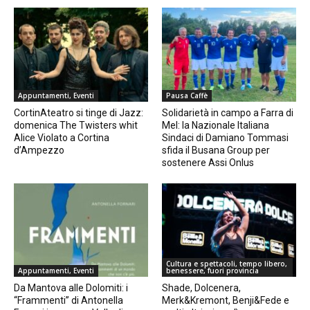
Appuntamenti, Eventi
Pausa Caffè
CortinAteatro si tinge di Jazz:
Solidarietà in campo a Farra di
domenica The Twisters whit
Mel: la Nazionale Italiana
Alice Violato a Cortina
Sindaci di Damiano Tommasi
d’Ampezzo
sfida il Busana Group per
sostenere Assi Onlus
Cultura e spettacoli, tempo libero,
Appuntamenti, Eventi
benessere, fuori provincia
Da Mantova alle Dolomiti: i
Shade, Dolcenera,
“Frammenti” di Antonella
Merk&Kremont, Benji&Fede e