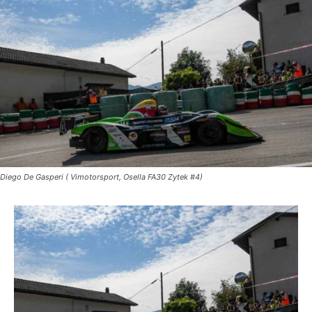
Diego De Gasperi ( Vimotorsport, Osella FA30 Zytek #4)