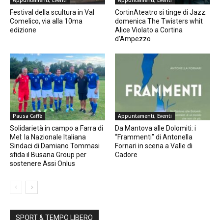
Appuntamenti, Eventi
Appuntamenti, Eventi
Festival della scultura in Val
CortinAteatro si tinge di Jazz:
Comelico, via alla 10ma
domenica The Twisters whit
edizione
Alice Violato a Cortina
d’Ampezzo
Pausa Caffè
Appuntamenti, Eventi
Solidarietà in campo a Farra di
Da Mantova alle Dolomiti: i
Mel: la Nazionale Italiana
“Frammenti” di Antonella
Sindaci di Damiano Tommasi
Fornari in scena a Valle di
sfida il Busana Group per
Cadore
sostenere Assi Onlus
SPORT & TEMPO LIBERO