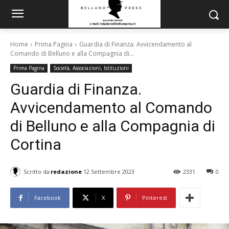
Home
Prima Pagina
Guardia di Finanza. Avvicendamento al
Comando di Belluno e alla Compagnia di...
Prima Pagina
Società, Associazioni, Istituzioni
Guardia di Finanza.
Avvicendamento al Comando
di Belluno e alla Compagnia di
Cortina
Scritto da
redazione
12 Settembre 2023
2331
0
Facebook
X
Pinterest