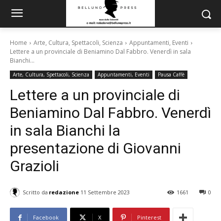
Home
Arte, Cultura, Spettacoli, Scienza
Appuntamenti, Eventi
Lettere a un provinciale di Beniamino Dal Fabbro. Venerdì in sala
Bianchi...
Arte, Cultura, Spettacoli, Scienza
Appuntamenti, Eventi
Pausa Caffè
Lettere a un provinciale di
Beniamino Dal Fabbro. Venerdì
in sala Bianchi la
presentazione di Giovanni
Grazioli
Scritto da
redazione
11 Settembre 2023
1661
0
Facebook
X
Pinterest